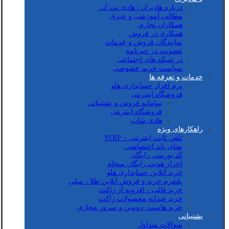
درباره هادیران | هادی نت آذر
مطالب آموزشی و خبری
همکاران تجاری
همکاری در فروش
نمایندگان فروش و خدمات
عضویت در خبرنامه
در شبکه های اجتماعی
سیاست حریم خصوصی
خدمات و تعرفه ها
نرم افزار حسابداری هلو
فروشگاه اینترنتی
سامانه فروش و پشتیبانی
فروشگاه اینترنتی
هادی شاپ
راهکارهای ویژه
تلفن ثابت اینترنتی – VOIP
پهنای باند اختصاصی
کد بورسی رایگان
احراز هویت رایگان سجام
خرید آنلاین حسابداری هلو
پلتفرم خرید و فروش آنلاین طلا ، میلی
خرید قالب ، افزونه از ژاکت
خرید عیدانه محصولات ژاکت
خرید هاست -دومین و سرور مجازی
پشتیبانی
سوالات متداول