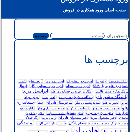
صفحه اصلی
ورود همکاری در فروش
جستجو برای:
برچسب ها
Loyalty Club
Loyalty
آدرس جدید هادیران
آدرس هادیران
آپدیت هلو
اتصال
حسابداری هلو به پنل SMS
احراز هویت سجام
احراز هویت سجام رایگان
ارسال
ایرانسل مرند
پیامک هنگام صدور فاکتور
امکانات افزودنی حسابداری هلو
باشگاه مشتریان
باشگاه مشتریان هادی نت
بلک لیست
بورس مرند
حسابداری
تبریز
تغییرات هلو
تمدید پشتیبانی هلو
تیم فوتسال هادیران
جلفا
هلو
خدمات هوشمند هلو
خدمات پیام کوتاه
خرید حسابداری هلو
دانلود-نرم-
افزار-هلو
دفتر مرکزی هادیران
دفتر پیشخوان خدمات دولت
دفتر پیشخوان
مجیدی
دفتر پیشخوان مرند
دفتر پیشخوان هادیران
رایتل مرند
زنگ خودکار
نمایندگی
مدرسه
زنگ هوشمند مدرسه
سجام رایگان
شبستر
لویالیتی کارت
هادیران
حسابداری هلو