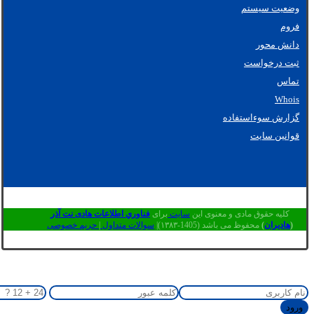
وضعیت سیستم
فروم
دانش محور
ثبت درخواست
تماس
Whois
گزارش سوءاستفاده
قوانین سایت
کلیه حقوق مادی و معنوی این
سایت
برای
فناوري اطلاعات هادی نت آذر
(
هادیران
)
محفوظ می باشد (1405-۱۳۸۳)|
سوالات متداول
|
حریم خصوصی