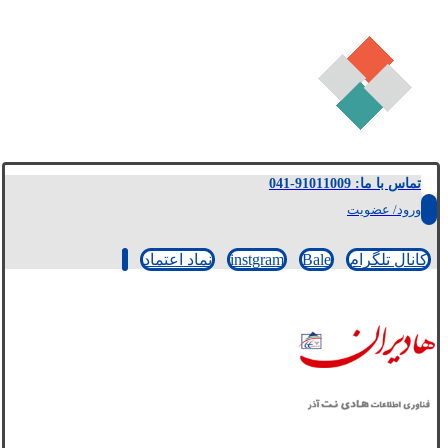
تماس با ما: 91011009-041
ورود/ عضویت
کانال تلگرام
Bale
instgram
نماد اعتماد