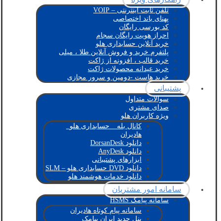
تلفن ثابت اینترنتی – VOIP
پهنای باند اختصاصی
کد بورسی رایگان
احراز هویت رایگان سجام
خرید آنلاین حسابداری هلو
پلتفرم خرید و فروش آنلاین طلا ، میلی
خرید قالب ، افزونه از ژاکت
خرید عیدانه محصولات ژاکت
خرید هاست -دومین و سرور مجازی
پشتیبانی
سوالات متداول
صدای مشتری
ویژه کاربران هلو
کانال بله _ حسابداری هلو_
هادیران
دانلود DorsanDesk
دانلود AnyDesk
ابزارهای پشتیبانی
دانلود DVD حسابداری هلو – SLM
دانلود خدمات هوشمند هلو
سامانه امور مشتریان
سامانه پیامک HSMS
سامانه پیام کوتاه هادیران
پنل جدید ایران پیامک