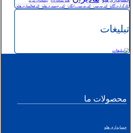
هلو نسخه 9.6
پیشخوان مرند
کارگزاری آگاه
کد بورسی
کد بورسی رایگان
کد رجیستری هلو
کد فعالسازی هلو
تبلیغات
محصولات ما
حسابداری هلو