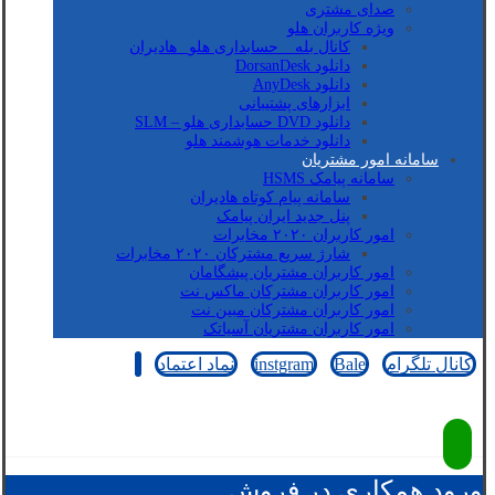
صدای مشتری
ویژه کاربران هلو
کانال بله _ حسابداری هلو_ هادیران
دانلود DorsanDesk
دانلود AnyDesk
ابزارهای پشتیبانی
دانلود DVD حسابداری هلو – SLM
دانلود خدمات هوشمند هلو
سامانه امور مشتریان
سامانه پیامک HSMS
سامانه پیام کوتاه هادیران
پنل جدید ایران پیامک
امور کاربران ۲۰۲۰ مخابرات
شارژ سریع مشترکان ۲۰۲۰ مخابرات
امور کاربران مشتریان پیشگامان
امور کاربران مشترکان ماکس نت
امور کاربران مشترکان مبین نت
امور کاربران مشتریان آسیاتک
کانال تلگرام
Bale
instgram
نماد اعتماد
کپی رایت © 2026
ورود همکاری در فروش