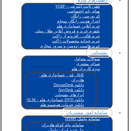
تلفن ثابت اینترنتی – VOIP
پهنای باند اختصاصی
کد بورسی رایگان
احراز هویت رایگان سجام
خرید آنلاین حسابداری هلو
پلتفرم خرید و فروش آنلاین طلا ، میلی
خرید قالب ، افزونه از ژاکت
خرید عیدانه محصولات ژاکت
خرید هاست -دومین و سرور مجازی
پشتیبانی
سوالات متداول
صدای مشتری
ویژه کاربران هلو
کانال بله _ حسابداری هلو_
هادیران
دانلود DorsanDesk
دانلود AnyDesk
ابزارهای پشتیبانی
دانلود DVD حسابداری هلو – SLM
دانلود خدمات هوشمند هلو
سامانه امور مشتریان
سامانه پیامک HSMS
سامانه پیام کوتاه هادیران
پنل جدید ایران پیامک