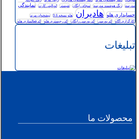
نمایندگی
مدرسه
زنگ هوشمند مدرسه
سجام رایگان
شبستر
لویالیتی کارت
هادیران
حسابداری هلو
هلو نسخه 9.6
پیشخوان مرند
کارگزاری آگاه
کد بورسی
کد بورسی رایگان
کد رجیستری هلو
کد فعالسازی هلو
تبلیغات
محصولات ما