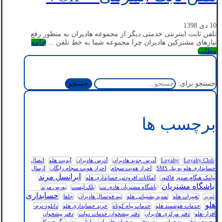
10 دی 1398
تلفن ثابت اینترنتی خدمتی دیگر از مجموعه هادیران به منظور رفع
نیازهای مشترکین هادیران چرا مجموعه شما به خط تلفن ...
ادامه
مطلب
جستجو برای:
برچسب ها
Loyalty Club
Loyalty
آدرس جدید هادیران
آدرس هادیران
آپدیت هلو
اتصال
حسابداری هلو به پنل SMS
احراز هویت سجام
احراز هویت سجام رایگان
ارسال
ایرانسل مرند
پیامک هنگام صدور فاکتور
امکانات افزودنی حسابداری هلو
باشگاه مشتریان
باشگاه مشتریان هادی نت
بلک لیست
بورس مرند
حسابداری
تبریز
تغییرات هلو
تمدید پشتیبانی هلو
تیم فوتسال هادیران
جلفا
هلو
خدمات هوشمند هلو
خدمات پیام کوتاه
خرید حسابداری هلو
دانلود-نرم-
افزار-هلو
دفتر مرکزی هادیران
دفتر پیشخوان خدمات دولت
دفتر پیشخوان
مجیدی
دفتر پیشخوان مرند
دفتر پیشخوان هادیران
رایتل مرند
زنگ خودکار