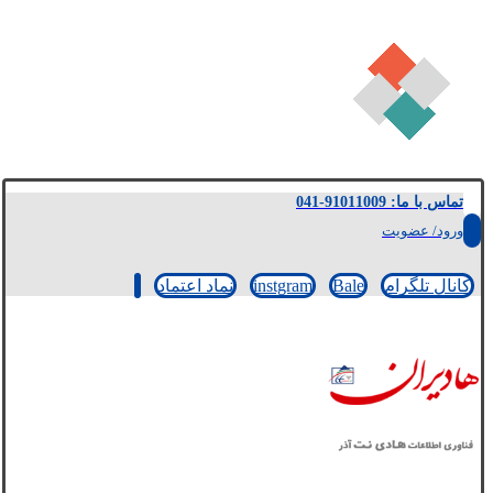
تماس با ما: 91011009-041
ورود/ عضویت
کانال تلگرام
Bale
instgram
نماد اعتماد