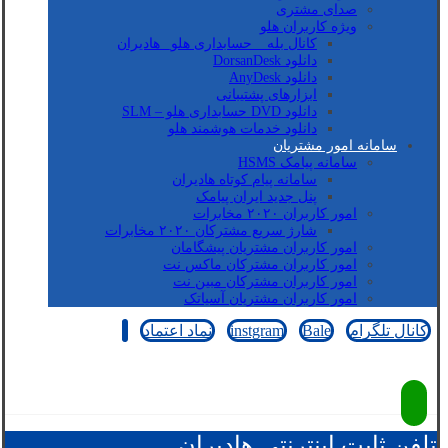
صدای مشتری
ویژه کاربران هلو
کانال بله _ حسابداری هلو_ هادیران
دانلود DorsanDesk
دانلود AnyDesk
ابزارهای پشتیبانی
دانلود DVD حسابداری هلو – SLM
دانلود خدمات هوشمند هلو
سامانه امور مشتریان
سامانه پیامک HSMS
سامانه پیام کوتاه هادیران
پنل جدید ایران پیامک
امور کاربران ۲۰۲۰ مخابرات
شارژ سریع مشترکان ۲۰۲۰ مخابرات
امور کاربران مشتریان پیشگامان
امور کاربران مشترکان ماکس نت
امور کاربران مشترکان مبین نت
امور کاربران مشتریان آسیاتک
کانال تلگرام
Bale
instgram
نماد اعتماد
کپی رایت © 2026
تلفن ثابت اینترنتی هادیران