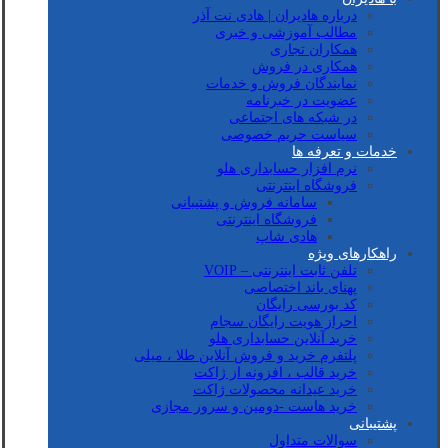
درباره هادیران | هادی نت آذر
مطالب آموزشی و خبری
همکاران تجاری
همکاری در فروش
نمایندگان فروش و خدمات
عضویت در خبرنامه
در شبکه های اجتماعی
سیاست حریم خصوصی
خدمات و تعرفه ها
نرم افزار حسابداری هلو
فروشگاه اینترنتی
سامانه فروش و پشتیبانی
فروشگاه اینترنتی
هادی شاپ
راهکارهای ویژه
تلفن ثابت اینترنتی – VOIP
پهنای باند اختصاصی
کد بورسی رایگان
احراز هویت رایگان سجام
خرید آنلاین حسابداری هلو
پلتفرم خرید و فروش آنلاین طلا ، میلی
خرید قالب ، افزونه از ژاکت
خرید عیدانه محصولات ژاکت
خرید هاست -دومین و سرور مجازی
پشتیبانی
سوالات متداول