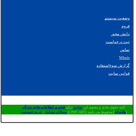
وضعیت سیستم
فروم
دانش محور
ثبت درخواست
تماس
Whois
گزارش سوءاستفاده
قوانین سایت
کلیه حقوق مادی و معنوی این
سایت
برای
فناوري اطلاعات هادی نت آذر
(
هادیران
)
محفوظ می باشد (1405-۱۳۸۳)|
سوالات متداول
|
حریم خصوصی