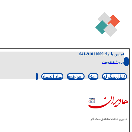
تماس با ما: 91011009-041
ورود/ عضویت
کانال تلگرام
Bale
instgram
نماد اعتماد