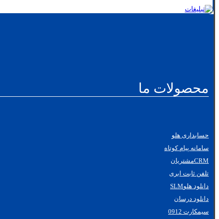
محصولات ما
حسابداری هلو
سامانه پیام کوتاه
CRMمشتریان
تلفن ثابت ابری
دانلود هلوSLM
دانلود درسان
سیمکارت 0912