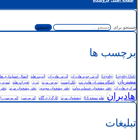
صفحه اصلی
فروشگاه
جستجو برای:
برچسب ها
Loyalty Club
Loyalty
آدرس جدید هادیران
آدرس هادیران
آپدیت هلو
اتصال حسابداری هلو به
مشتریان
باشگاه مشتریان هادی نت
بلک لیست
بورس مرند
تبریز
تغییرات هلو
تمدید پ
مرکزی هادیران
دفتر پیشخوان خدمات دولت
دفتر پیشخوان مجیدی
دفتر پیشخوان مرند
دفتر 
هادیران
هلو نسخه 9.6
پیشخوان مرند
کارگزاری آگاه
کد بورسی
کد بورسی رای
تبلیغات