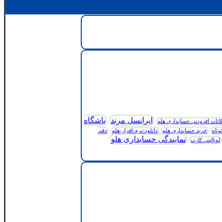
ایرانسل مرند
باشگاه
انات افزودنی حسابداری هلو
وتاه
خرید حسابداری هلو
دانلود-نرم-افزار-هلو
دفتر
نمایندگی حسابداری هلو
لویالیتی کارت