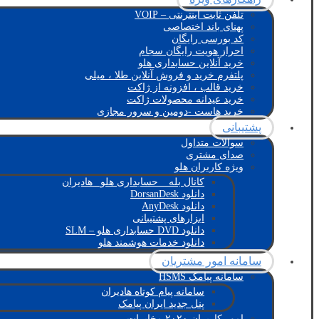
تلفن ثابت اینترنتی – VOIP
پهنای باند اختصاصی
کد بورسی رایگان
احراز هویت رایگان سجام
خرید آنلاین حسابداری هلو
پلتفرم خرید و فروش آنلاین طلا ، میلی
خرید قالب ، افزونه از ژاکت
خرید عیدانه محصولات ژاکت
خرید هاست -دومین و سرور مجازی
پشتیبانی
سوالات متداول
صدای مشتری
ویژه کاربران هلو
کانال بله _ حسابداری هلو_ هادیران
دانلود DorsanDesk
دانلود AnyDesk
ابزارهای پشتیبانی
دانلود DVD حسابداری هلو – SLM
دانلود خدمات هوشمند هلو
سامانه امور مشتریان
سامانه پیامک HSMS
سامانه پیام کوتاه هادیران
پنل جدید ایران پیامک
امور کاربران ۲۰۲۰ مخابرات