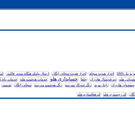
 پنل SMS
احراز هویت سجام
احراز هویت سجام رایگان
ارسال پیامک هنگام صدور فاکتور
امک
حسابداری هلو
شتیبانی هلو
تیم فوتسال هادیران
جلفا
خدمات هوشمند هلو
خدمات پیام ک
پیشخوان هادیران
رایتل مرند
زنگ خودکار مدرسه
زنگ هوشمند مدرسه
سجام رایگان
شبستر
گان
کد رجیستری هلو
کد فعالسازی هلو