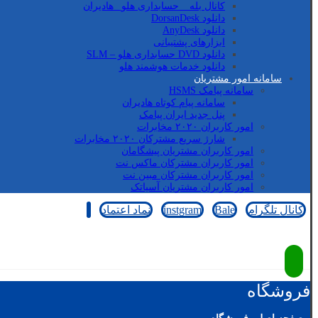
کانال بله _ حسابداری هلو_ هادیران
دانلود DorsanDesk
دانلود AnyDesk
ابزارهای پشتیبانی
دانلود DVD حسابداری هلو – SLM
دانلود خدمات هوشمند هلو
سامانه امور مشتریان
سامانه پیامک HSMS
سامانه پیام کوتاه هادیران
پنل جدید ایران پیامک
امور کاربران ۲۰۲۰ مخابرات
شارژ سریع مشترکان ۲۰۲۰ مخابرات
امور کاربران مشتریان پیشگامان
امور کاربران مشترکان ماکس نت
امور کاربران مشترکان مبین نت
امور کاربران مشتریان آسیاتک
کانال تلگرام
Bale
instgram
نماد اعتماد
کپی رایت © 2026
فروشگاه