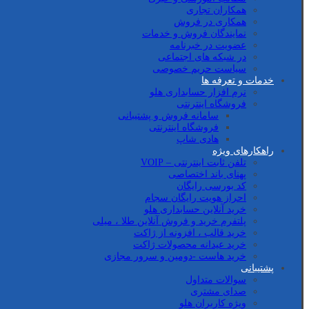
همکاران تجاری
همکاری در فروش
نمایندگان فروش و خدمات
عضویت در خبرنامه
در شبکه های اجتماعی
سیاست حریم خصوصی
خدمات و تعرفه ها
نرم افزار حسابداری هلو
فروشگاه اینترنتی
سامانه فروش و پشتیبانی
فروشگاه اینترنتی
هادی شاپ
راهکارهای ویژه
تلفن ثابت اینترنتی – VOIP
پهنای باند اختصاصی
کد بورسی رایگان
احراز هویت رایگان سجام
خرید آنلاین حسابداری هلو
پلتفرم خرید و فروش آنلاین طلا ، میلی
خرید قالب ، افزونه از ژاکت
خرید عیدانه محصولات ژاکت
خرید هاست -دومین و سرور مجازی
پشتیبانی
سوالات متداول
صدای مشتری
ویژه کاربران هلو