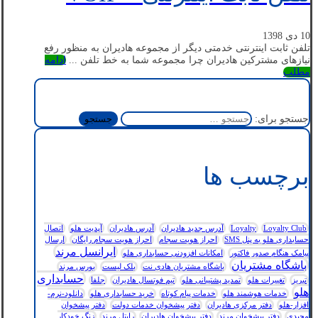
10 دی 1398
تلفن ثابت اینترنتی خدمتی دیگر از مجموعه هادیران به منظور رفع
نیازهای مشترکین هادیران چرا مجموعه شما به خط تلفن ...
ادامه
مطلب
جستجو برای:
برچسب ها
Loyalty Club
Loyalty
آدرس جدید هادیران
آدرس هادیران
آپدیت هلو
اتصال
حسابداری هلو به پنل SMS
احراز هویت سجام
احراز هویت سجام رایگان
ارسال
ایرانسل مرند
پیامک هنگام صدور فاکتور
امکانات افزودنی حسابداری هلو
باشگاه مشتریان
باشگاه مشتریان هادی نت
بلک لیست
بورس مرند
حسابداری
تبریز
تغییرات هلو
تمدید پشتیبانی هلو
تیم فوتسال هادیران
جلفا
هلو
خدمات هوشمند هلو
خدمات پیام کوتاه
خرید حسابداری هلو
دانلود-نرم-
افزار-هلو
دفتر مرکزی هادیران
دفتر پیشخوان خدمات دولت
دفتر پیشخوان
مجیدی
دفتر پیشخوان مرند
دفتر پیشخوان هادیران
رایتل مرند
زنگ خودکار