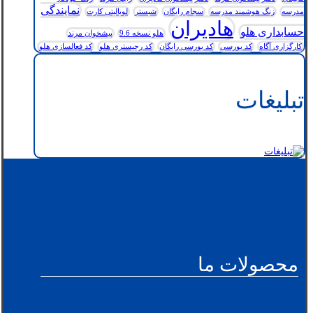
نمایندگی
مدرسه
زنگ هوشمند مدرسه
سجام رایگان
شبستر
لویالیتی کارت
هادیران
حسابداری هلو
هلو نسخه 9.6
پیشخوان مرند
کارگزاری آگاه
کد بورسی
کد بورسی رایگان
کد رجیستری هلو
کد فعالسازی هلو
تبلیغات
محصولات ما