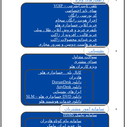
تلفن ثابت اینترنتی – VOIP
پهنای باند اختصاصی
کد بورسی رایگان
احراز هویت رایگان سجام
خرید آنلاین حسابداری هلو
پلتفرم خرید و فروش آنلاین طلا ، میلی
خرید قالب ، افزونه از ژاکت
خرید عیدانه محصولات ژاکت
خرید هاست -دومین و سرور مجازی
پشتیبانی
سوالات متداول
صدای مشتری
ویژه کاربران هلو
کانال بله _ حسابداری هلو_
هادیران
دانلود DorsanDesk
دانلود AnyDesk
ابزارهای پشتیبانی
دانلود DVD حسابداری هلو – SLM
دانلود خدمات هوشمند هلو
سامانه امور مشتریان
سامانه پیامک HSMS
سامانه پیام کوتاه هادیران
پنل جدید ایران پیامک