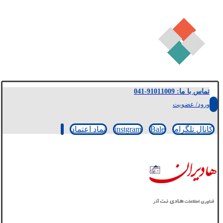
تماس با ما: 91011009-041
ورود/ عضویت
کانال تلگرام
Bale
instgram
نماد اعتماد