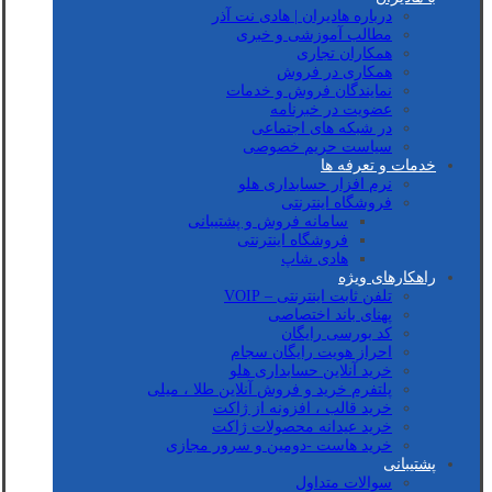
درباره هادیران | هادی نت آذر
مطالب آموزشی و خبری
همکاران تجاری
همکاری در فروش
نمایندگان فروش و خدمات
عضویت در خبرنامه
در شبکه های اجتماعی
سیاست حریم خصوصی
خدمات و تعرفه ها
نرم افزار حسابداری هلو
فروشگاه اینترنتی
سامانه فروش و پشتیبانی
فروشگاه اینترنتی
هادی شاپ
راهکارهای ویژه
تلفن ثابت اینترنتی – VOIP
پهنای باند اختصاصی
کد بورسی رایگان
احراز هویت رایگان سجام
خرید آنلاین حسابداری هلو
پلتفرم خرید و فروش آنلاین طلا ، میلی
خرید قالب ، افزونه از ژاکت
خرید عیدانه محصولات ژاکت
خرید هاست -دومین و سرور مجازی
پشتیبانی
سوالات متداول