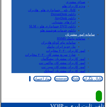
صدای مشتری
ویژه کاربران هلو
کانال بله _ حسابداری هلو_ هادیران
دانلود DorsanDesk
دانلود AnyDesk
ابزارهای پشتیبانی
دانلود DVD حسابداری هلو – SLM
دانلود خدمات هوشمند هلو
سامانه امور مشتریان
سامانه پیامک HSMS
سامانه پیام کوتاه هادیران
پنل جدید ایران پیامک
امور کاربران ۲۰۲۰ مخابرات
شارژ سریع مشترکان ۲۰۲۰ مخابرات
امور کاربران مشتریان پیشگامان
امور کاربران مشترکان ماکس نت
امور کاربران مشترکان مبین نت
امور کاربران مشتریان آسیاتک
کانال تلگرام
Bale
instgram
نماد اعتماد
کپی رایت © 2026
تلفن ثابت ابری – VOIP