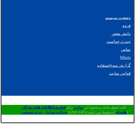
وضعیت سیستم
فروم
دانش محور
ثبت درخواست
تماس
Whois
گزارش سوءاستفاده
قوانین سایت
کلیه حقوق مادی و معنوی این
سایت
برای
فناوري اطلاعات هادی نت آذر
(
هادیران
)
محفوظ می باشد (1405-۱۳۸۳)|
سوالات متداول
|
حریم خصوصی