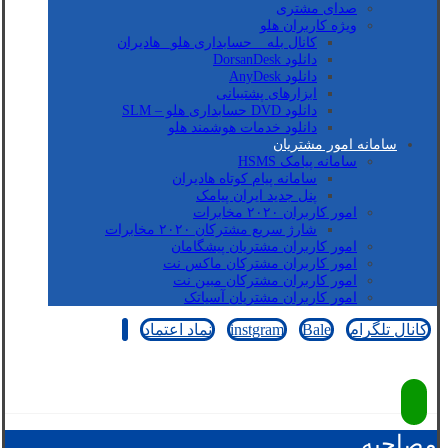
صدای مشتری
ویژه کاربران هلو
کانال بله _ حسابداری هلو_ هادیران
دانلود DorsanDesk
دانلود AnyDesk
ابزارهای پشتیبانی
دانلود DVD حسابداری هلو – SLM
دانلود خدمات هوشمند هلو
سامانه امور مشتریان
سامانه پیامک HSMS
سامانه پیام کوتاه هادیران
پنل جدید ایران پیامک
امور کاربران ۲۰۲۰ مخابرات
شارژ سریع مشترکان ۲۰۲۰ مخابرات
امور کاربران مشتریان پیشگامان
امور کاربران مشترکان ماکس نت
امور کاربران مشترکان مبین نت
امور کاربران مشتریان آسیاتک
کانال تلگرام
Bale
instgram
نماد اعتماد
کپی رایت © 2026
مصاحبه