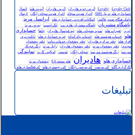
Loyalty Club
Loyalty
آدرس جدید هادیران
آدرس هادیران
آپدیت هلو
اتصال
حسابداری هلو به پنل SMS
احراز هویت سجام
احراز هویت سجام رایگان
ارسال
ایرانسل مرند
پیامک هنگام صدور فاکتور
امکانات افزودنی حسابداری هلو
باشگاه مشتریان
باشگاه مشتریان هادی نت
بلک لیست
بورس مرند
حسابداری
تبریز
تغییرات هلو
تمدید پشتیبانی هلو
تیم فوتسال هادیران
جلفا
هلو
خدمات هوشمند هلو
خدمات پیام کوتاه
خرید حسابداری هلو
دانلود-نرم-
افزار-هلو
دفتر مرکزی هادیران
دفتر پیشخوان خدمات دولت
دفتر پیشخوان
مجیدی
دفتر پیشخوان مرند
دفتر پیشخوان هادیران
رایتل مرند
زنگ خودکار
نمایندگی
مدرسه
زنگ هوشمند مدرسه
سجام رایگان
شبستر
لویالیتی کارت
هادیران
حسابداری هلو
هلو نسخه 9.6
پیشخوان مرند
کارگزاری آگاه
کد بورسی
کد بورسی رایگان
کد رجیستری هلو
کد فعالسازی هلو
تبلیغات