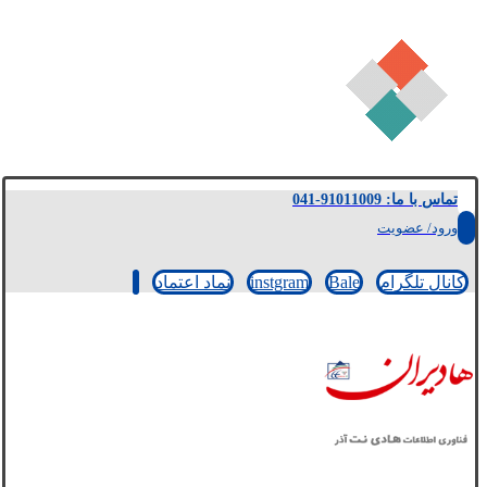
تماس با ما: 91011009-041
ورود/ عضویت
کانال تلگرام
Bale
instgram
نماد اعتماد