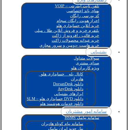
تلفن ثابت اینترنتی – VOIP
پهنای باند اختصاصی
کد بورسی رایگان
احراز هویت رایگان سجام
خرید آنلاین حسابداری هلو
پلتفرم خرید و فروش آنلاین طلا ، میلی
خرید قالب ، افزونه از ژاکت
خرید عیدانه محصولات ژاکت
خرید هاست -دومین و سرور مجازی
پشتیبانی
سوالات متداول
صدای مشتری
ویژه کاربران هلو
کانال بله _ حسابداری هلو_
هادیران
دانلود DorsanDesk
دانلود AnyDesk
ابزارهای پشتیبانی
دانلود DVD حسابداری هلو – SLM
دانلود خدمات هوشمند هلو
سامانه امور مشتریان
سامانه پیامک HSMS
سامانه پیام کوتاه هادیران
پنل جدید ایران پیامک