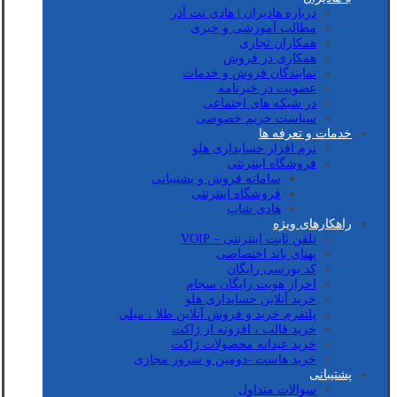
درباره هادیران | هادی نت آذر
مطالب آموزشی و خبری
همکاران تجاری
همکاری در فروش
نمایندگان فروش و خدمات
عضویت در خبرنامه
در شبکه های اجتماعی
سیاست حریم خصوصی
خدمات و تعرفه ها
نرم افزار حسابداری هلو
فروشگاه اینترنتی
سامانه فروش و پشتیبانی
فروشگاه اینترنتی
هادی شاپ
راهکارهای ویژه
تلفن ثابت اینترنتی – VOIP
پهنای باند اختصاصی
کد بورسی رایگان
احراز هویت رایگان سجام
خرید آنلاین حسابداری هلو
پلتفرم خرید و فروش آنلاین طلا ، میلی
خرید قالب ، افزونه از ژاکت
خرید عیدانه محصولات ژاکت
خرید هاست -دومین و سرور مجازی
پشتیبانی
سوالات متداول