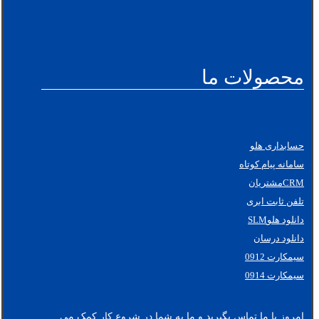
محصولات ما
حسابداری هلو
سامانه پیام کوتاه
CRMمشتریان
تلفن ثابت ابری
دانلود هلوSLM
دانلود درسان
سیمکارت 0912
سیمکارت 0914
امروز با ما تماس بگیرید و ما به شما در شروع کار کمک می