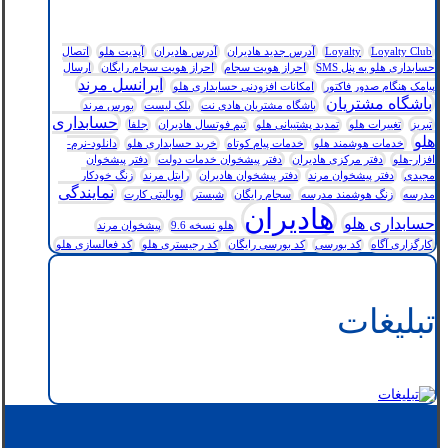
Loyalty Club
Loyalty
آدرس جدید هادیران
آدرس هادیران
آپدیت هلو
اتصال
حسابداری هلو به پنل SMS
احراز هویت سجام
احراز هویت سجام رایگان
ارسال
ایرانسل مرند
پیامک هنگام صدور فاکتور
امکانات افزودنی حسابداری هلو
باشگاه مشتریان
باشگاه مشتریان هادی نت
بلک لیست
بورس مرند
حسابداری
تبریز
تغییرات هلو
تمدید پشتیبانی هلو
تیم فوتسال هادیران
جلفا
هلو
خدمات هوشمند هلو
خدمات پیام کوتاه
خرید حسابداری هلو
دانلود-نرم-
افزار-هلو
دفتر مرکزی هادیران
دفتر پیشخوان خدمات دولت
دفتر پیشخوان
مجیدی
دفتر پیشخوان مرند
دفتر پیشخوان هادیران
رایتل مرند
زنگ خودکار
نمایندگی
مدرسه
زنگ هوشمند مدرسه
سجام رایگان
شبستر
لویالیتی کارت
هادیران
حسابداری هلو
هلو نسخه 9.6
پیشخوان مرند
کارگزاری آگاه
کد بورسی
کد بورسی رایگان
کد رجیستری هلو
کد فعالسازی هلو
تبلیغات