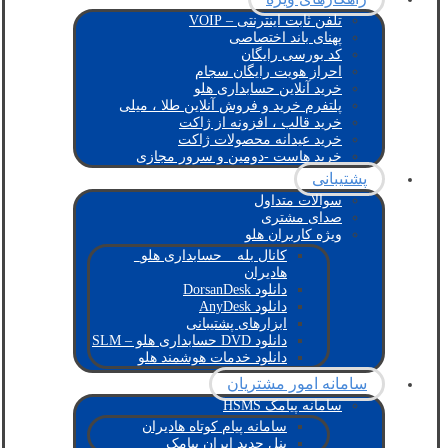
تلفن ثابت اینترنتی – VOIP
پهنای باند اختصاصی
کد بورسی رایگان
احراز هویت رایگان سجام
خرید آنلاین حسابداری هلو
پلتفرم خرید و فروش آنلاین طلا ، میلی
خرید قالب ، افزونه از ژاکت
خرید عیدانه محصولات ژاکت
خرید هاست -دومین و سرور مجازی
پشتیبانی
سوالات متداول
صدای مشتری
ویژه کاربران هلو
کانال بله _ حسابداری هلو_
هادیران
دانلود DorsanDesk
دانلود AnyDesk
ابزارهای پشتیبانی
دانلود DVD حسابداری هلو – SLM
دانلود خدمات هوشمند هلو
سامانه امور مشتریان
سامانه پیامک HSMS
سامانه پیام کوتاه هادیران
پنل جدید ایران پیامک