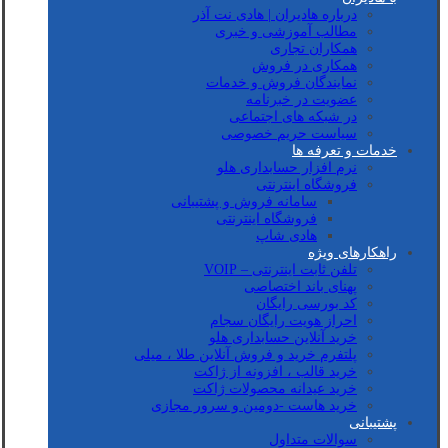
درباره هادیران | هادی نت آذر
مطالب آموزشی و خبری
همکاران تجاری
همکاری در فروش
نمایندگان فروش و خدمات
عضویت در خبرنامه
در شبکه های اجتماعی
سیاست حریم خصوصی
خدمات و تعرفه ها
نرم افزار حسابداری هلو
فروشگاه اینترنتی
سامانه فروش و پشتیبانی
فروشگاه اینترنتی
هادی شاپ
راهکارهای ویژه
تلفن ثابت اینترنتی – VOIP
پهنای باند اختصاصی
کد بورسی رایگان
احراز هویت رایگان سجام
خرید آنلاین حسابداری هلو
پلتفرم خرید و فروش آنلاین طلا ، میلی
خرید قالب ، افزونه از ژاکت
خرید عیدانه محصولات ژاکت
خرید هاست -دومین و سرور مجازی
پشتیبانی
سوالات متداول