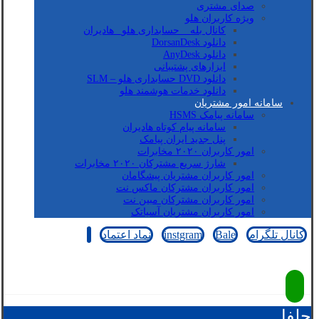
صدای مشتری
ویژه کاربران هلو
کانال بله _ حسابداری هلو_ هادیران
دانلود DorsanDesk
دانلود AnyDesk
ابزارهای پشتیبانی
دانلود DVD حسابداری هلو – SLM
دانلود خدمات هوشمند هلو
سامانه امور مشتریان
سامانه پیامک HSMS
سامانه پیام کوتاه هادیران
پنل جدید ایران پیامک
امور کاربران ۲۰۲۰ مخابرات
شارژ سریع مشترکان ۲۰۲۰ مخابرات
امور کاربران مشتریان پیشگامان
امور کاربران مشترکان ماکس نت
امور کاربران مشترکان مبین نت
امور کاربران مشتریان آسیاتک
کانال تلگرام
Bale
instgram
نماد اعتماد
کپی رایت © 2026
جلفا