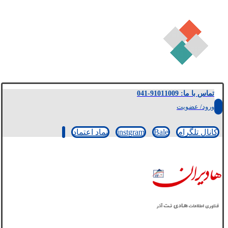
تماس با ما: 91011009-041
ورود/ عضویت
کانال تلگرام
Bale
instgram
نماد اعتماد