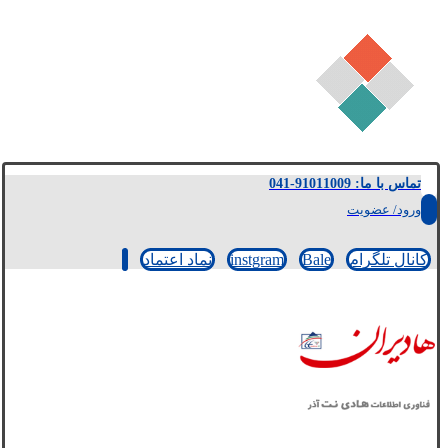
تماس با ما: 91011009-041
ورود/ عضویت
کانال تلگرام
Bale
instgram
نماد اعتماد