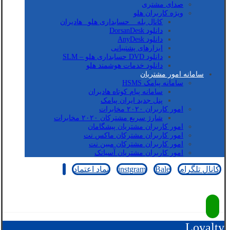
صدای مشتری
ویژه کاربران هلو
کانال بله _ حسابداری هلو_ هادیران
دانلود DorsanDesk
دانلود AnyDesk
ابزارهای پشتیبانی
دانلود DVD حسابداری هلو – SLM
دانلود خدمات هوشمند هلو
سامانه امور مشتریان
سامانه پیامک HSMS
سامانه پیام کوتاه هادیران
پنل جدید ایران پیامک
امور کاربران ۲۰۲۰ مخابرات
شارژ سریع مشترکان ۲۰۲۰ مخابرات
امور کاربران مشتریان پیشگامان
امور کاربران مشترکان ماکس نت
امور کاربران مشترکان مبین نت
امور کاربران مشتریان آسیاتک
کانال تلگرام
Bale
instgram
نماد اعتماد
کپی رایت © 2026
Loyalty