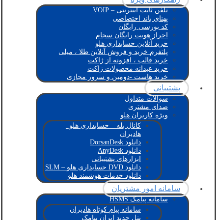
تلفن ثابت اینترنتی – VOIP
پهنای باند اختصاصی
کد بورسی رایگان
احراز هویت رایگان سجام
خرید آنلاین حسابداری هلو
پلتفرم خرید و فروش آنلاین طلا ، میلی
خرید قالب ، افزونه از ژاکت
خرید عیدانه محصولات ژاکت
خرید هاست -دومین و سرور مجازی
پشتیبانی
سوالات متداول
صدای مشتری
ویژه کاربران هلو
کانال بله _ حسابداری هلو_
هادیران
دانلود DorsanDesk
دانلود AnyDesk
ابزارهای پشتیبانی
دانلود DVD حسابداری هلو – SLM
دانلود خدمات هوشمند هلو
سامانه امور مشتریان
سامانه پیامک HSMS
سامانه پیام کوتاه هادیران
پنل جدید ایران پیامک