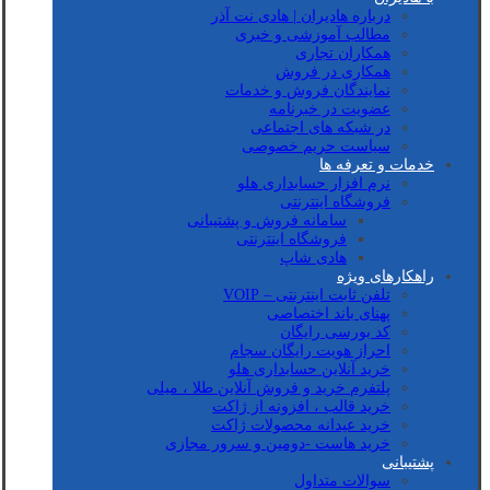
درباره هادیران | هادی نت آذر
مطالب آموزشی و خبری
همکاران تجاری
همکاری در فروش
نمایندگان فروش و خدمات
عضویت در خبرنامه
در شبکه های اجتماعی
سیاست حریم خصوصی
خدمات و تعرفه ها
نرم افزار حسابداری هلو
فروشگاه اینترنتی
سامانه فروش و پشتیبانی
فروشگاه اینترنتی
هادی شاپ
راهکارهای ویژه
تلفن ثابت اینترنتی – VOIP
پهنای باند اختصاصی
کد بورسی رایگان
احراز هویت رایگان سجام
خرید آنلاین حسابداری هلو
پلتفرم خرید و فروش آنلاین طلا ، میلی
خرید قالب ، افزونه از ژاکت
خرید عیدانه محصولات ژاکت
خرید هاست -دومین و سرور مجازی
پشتیبانی
سوالات متداول