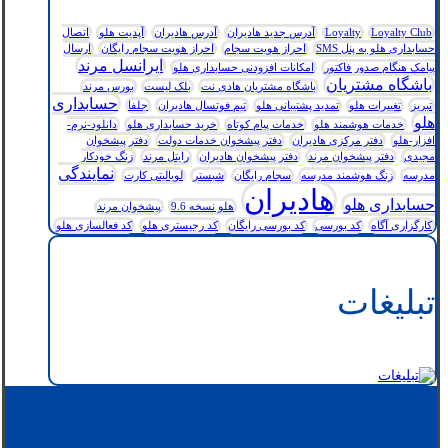
Loyalty Club
Loyalty
آدرس جدید هادیران
آدرس هادیران
آپدیت هلو
اتصال
حسابداری هلو به پنل SMS
احراز هویت سجام
احراز هویت سجام رایگان
ارسال
ایرانسل مرند
پیامک هنگام صدور فاکتور
امکانات افزودنی حسابداری هلو
باشگاه مشتریان
باشگاه مشتریان هادی نت
بلک لیست
بورس مرند
حسابداری
تبریز
تغییرات هلو
تمدید پشتیبانی هلو
تیم فوتسال هادیران
جلفا
هلو
خدمات هوشمند هلو
خدمات پیام کوتاه
خرید حسابداری هلو
دانلود-نرم-
افزار-هلو
دفتر مرکزی هادیران
دفتر پیشخوان خدمات دولت
دفتر پیشخوان
مجیدی
دفتر پیشخوان مرند
دفتر پیشخوان هادیران
رایتل مرند
زنگ خودکار
نمایندگی
مدرسه
زنگ هوشمند مدرسه
سجام رایگان
شبستر
لویالیتی کارت
هادیران
حسابداری هلو
هلو نسخه 9.6
پیشخوان مرند
کارگزاری آگاه
کد بورسی
کد بورسی رایگان
کد رجیستری هلو
کد فعالسازی هلو
تبلیغات