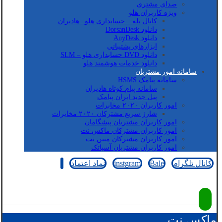
صدای مشتری
ویژه کاربران هلو
کانال بله _ حسابداری هلو_ هادیران
دانلود DorsanDesk
دانلود AnyDesk
ابزارهای پشتیبانی
دانلود DVD حسابداری هلو – SLM
دانلود خدمات هوشمند هلو
سامانه امور مشتریان
سامانه پیامک HSMS
سامانه پیام کوتاه هادیران
پنل جدید ایران پیامک
امور کاربران ۲۰۲۰ مخابرات
شارژ سریع مشترکان ۲۰۲۰ مخابرات
امور کاربران مشتریان پیشگامان
امور کاربران مشترکان ماکس نت
امور کاربران مشترکان مبین نت
امور کاربران مشتریان آسیاتک
کانال تلگرام
Bale
instgram
نماد اعتماد
کپی رایت © 2026
ماکس نت