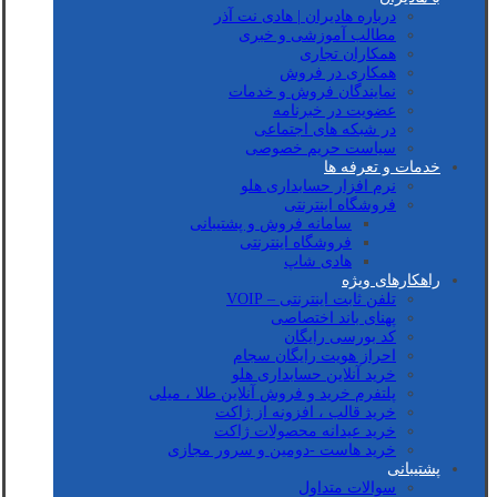
درباره هادیران | هادی نت آذر
مطالب آموزشی و خبری
همکاران تجاری
همکاری در فروش
نمایندگان فروش و خدمات
عضویت در خبرنامه
در شبکه های اجتماعی
سیاست حریم خصوصی
خدمات و تعرفه ها
نرم افزار حسابداری هلو
فروشگاه اینترنتی
سامانه فروش و پشتیبانی
فروشگاه اینترنتی
هادی شاپ
راهکارهای ویژه
تلفن ثابت اینترنتی – VOIP
پهنای باند اختصاصی
کد بورسی رایگان
احراز هویت رایگان سجام
خرید آنلاین حسابداری هلو
پلتفرم خرید و فروش آنلاین طلا ، میلی
خرید قالب ، افزونه از ژاکت
خرید عیدانه محصولات ژاکت
خرید هاست -دومین و سرور مجازی
پشتیبانی
سوالات متداول