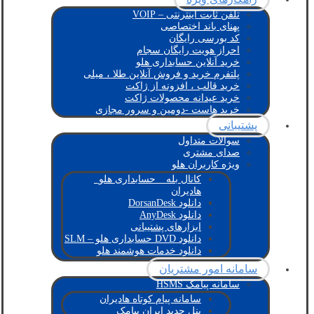
تلفن ثابت اینترنتی – VOIP
پهنای باند اختصاصی
کد بورسی رایگان
احراز هویت رایگان سجام
خرید آنلاین حسابداری هلو
پلتفرم خرید و فروش آنلاین طلا ، میلی
خرید قالب ، افزونه از ژاکت
خرید عیدانه محصولات ژاکت
خرید هاست -دومین و سرور مجازی
پشتیبانی
سوالات متداول
صدای مشتری
ویژه کاربران هلو
کانال بله _ حسابداری هلو_
هادیران
دانلود DorsanDesk
دانلود AnyDesk
ابزارهای پشتیبانی
دانلود DVD حسابداری هلو – SLM
دانلود خدمات هوشمند هلو
سامانه امور مشتریان
سامانه پیامک HSMS
سامانه پیام کوتاه هادیران
پنل جدید ایران پیامک