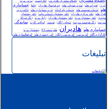
باشگاه مشتریان
باشگاه مشتریان هادی نت
بلک لیست
بورس مرند
حسابداری
تبریز
تغییرات هلو
تمدید پشتیبانی هلو
تیم فوتسال هادیران
جلفا
هلو
خدمات هوشمند هلو
خدمات پیام کوتاه
خرید حسابداری هلو
دانلود-نرم-
افزار-هلو
دفتر مرکزی هادیران
دفتر پیشخوان خدمات دولت
دفتر پیشخوان
مجیدی
دفتر پیشخوان مرند
دفتر پیشخوان هادیران
رایتل مرند
زنگ خودکار
نمایندگی
مدرسه
زنگ هوشمند مدرسه
سجام رایگان
شبستر
لویالیتی کارت
هادیران
حسابداری هلو
هلو نسخه 9.6
پیشخوان مرند
کارگزاری آگاه
کد بورسی
کد بورسی رایگان
کد رجیستری هلو
کد فعالسازی هلو
تبلیغات