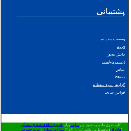
پشتیبانی
وضعیت سیستم
فروم
دانش محور
ثبت درخواست
تماس
Whois
گزارش سوءاستفاده
قوانین سایت
کلیه حقوق مادی و معنوی این
سایت
برای
فناوري اطلاعات هادی نت آذر
(
هادیران
)
محفوظ می باشد (1405-۱۳۸۳)|
سوالات متداول
|
حریم خصوصی