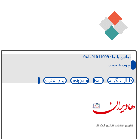
تماس با ما: 91011009-041
ورود/ عضویت
کانال تلگرام
Bale
instgram
نماد اعتماد