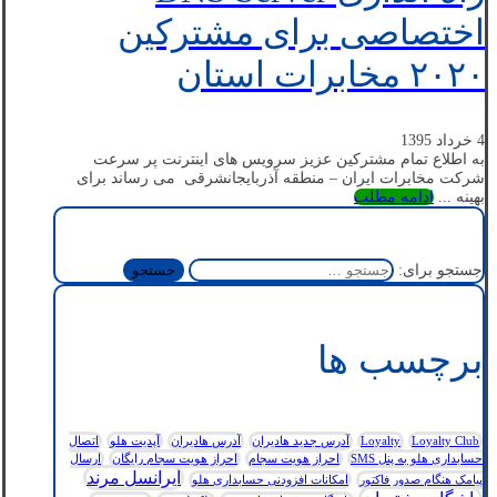
اختصاصی برای مشترکین
۲۰۲۰ مخابرات استان
4 خرداد 1395
به اطلاع تمام مشترکین عزیز سرویس های اینترنت پر سرعت
شرکت مخابرات ایران – منطقه آذربایجانشرقی می رساند برای
بهینه ...
ادامه مطلب
جستجو برای:
برچسب ها
Loyalty Club
Loyalty
آدرس جدید هادیران
آدرس هادیران
آپدیت هلو
اتصال
حسابداری هلو به پنل SMS
احراز هویت سجام
احراز هویت سجام رایگان
ارسال
ایرانسل مرند
پیامک هنگام صدور فاکتور
امکانات افزودنی حسابداری هلو