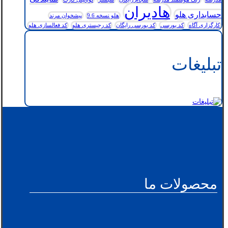
هادیران
حسابداری هلو
هلو نسخه 9.6
پیشخوان مرند
کارگزاری آگاه
کد بورسی
کد بورسی رایگان
کد رجیستری هلو
کد فعالسازی هلو
تبلیغات
محصولات ما