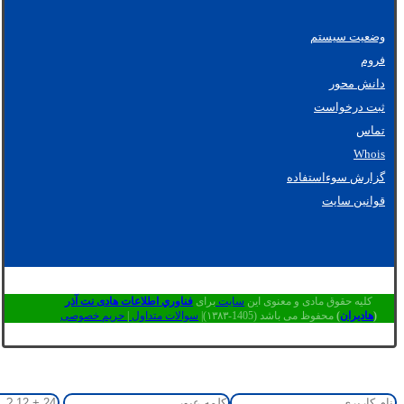
وضعیت سیستم
فروم
دانش محور
ثبت درخواست
تماس
Whois
گزارش سوءاستفاده
قوانین سایت
کلیه حقوق مادی و معنوی این
سایت
برای
فناوري اطلاعات هادی نت آذر
(
هادیران
)
محفوظ می باشد (1405-۱۳۸۳)|
سوالات متداول
|
حریم خصوصی