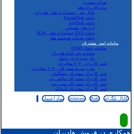
صدای مشتری
ویژه کاربران هلو
کانال بله _ حسابداری هلو_ هادیران
دانلود DorsanDesk
دانلود AnyDesk
ابزارهای پشتیبانی
دانلود DVD حسابداری هلو – SLM
دانلود خدمات هوشمند هلو
سامانه امور مشتریان
سامانه پیامک HSMS
سامانه پیام کوتاه هادیران
پنل جدید ایران پیامک
امور کاربران ۲۰۲۰ مخابرات
شارژ سریع مشترکان ۲۰۲۰ مخابرات
امور کاربران مشتریان پیشگامان
امور کاربران مشترکان ماکس نت
امور کاربران مشترکان مبین نت
امور کاربران مشتریان آسیاتک
کانال تلگرام
Bale
instgram
نماد اعتماد
کپی رایت © 2026
همکاری در فروش هادیران