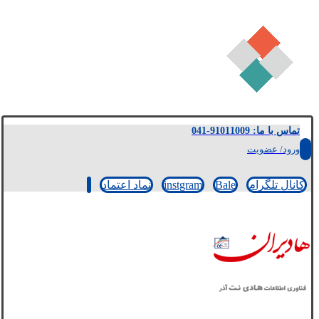
تماس با ما: 91011009-041
ورود/ عضویت
کانال تلگرام
Bale
instgram
نماد اعتماد