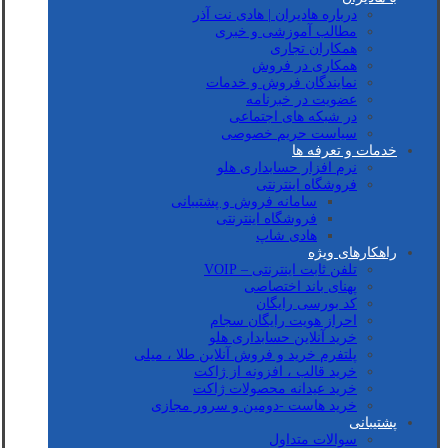
درباره هادیران | هادی نت آذر
مطالب آموزشی و خبری
همکاران تجاری
همکاری در فروش
نمایندگان فروش و خدمات
عضویت در خبرنامه
در شبکه های اجتماعی
سیاست حریم خصوصی
خدمات و تعرفه ها
نرم افزار حسابداری هلو
فروشگاه اینترنتی
سامانه فروش و پشتیبانی
فروشگاه اینترنتی
هادی شاپ
راهکارهای ویژه
تلفن ثابت اینترنتی – VOIP
پهنای باند اختصاصی
کد بورسی رایگان
احراز هویت رایگان سجام
خرید آنلاین حسابداری هلو
پلتفرم خرید و فروش آنلاین طلا ، میلی
خرید قالب ، افزونه از ژاکت
خرید عیدانه محصولات ژاکت
خرید هاست -دومین و سرور مجازی
پشتیبانی
سوالات متداول