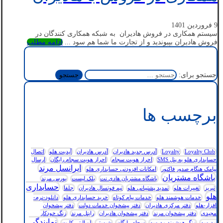
9 فروردین 1401
سیستم همکاری در فروش هادیران به شبکه همکاری کنندگان در
فروش هادیران بپیوندید و از تجارت ما شما هم سود ...
ادامه مطلب
جستجو برای:
برچسب ها
Loyalty Club
Loyalty
آدرس جدید هادیران
آدرس هادیران
آپدیت هلو
اتصال
حسابداری هلو به پنل SMS
احراز هویت سجام
احراز هویت سجام رایگان
ارسال
ایرانسل مرند
پیامک هنگام صدور فاکتور
امکانات افزودنی حسابداری هلو
باشگاه مشتریان
باشگاه مشتریان هادی نت
بلک لیست
بورس مرند
حسابداری
تبریز
تغییرات هلو
تمدید پشتیبانی هلو
تیم فوتسال هادیران
جلفا
هلو
خدمات هوشمند هلو
خدمات پیام کوتاه
خرید حسابداری هلو
دانلود-نرم-
افزار-هلو
دفتر مرکزی هادیران
دفتر پیشخوان خدمات دولت
دفتر پیشخوان
مجیدی
دفتر پیشخوان مرند
دفتر پیشخوان هادیران
رایتل مرند
زنگ خودکار
نمایندگی
مدرسه
زنگ هوشمند مدرسه
سجام رایگان
شبستر
لویالیتی کارت