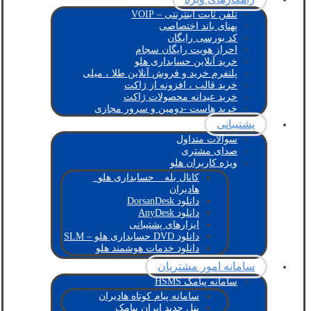
تلفن ثابت اینترنتی – VOIP
پهنای باند اختصاصی
کد بورسی رایگان
احراز هویت رایگان سجام
خرید آنلاین حسابداری هلو
پلتفرم خرید و فروش آنلاین طلا ، میلی
خرید قالب ، افزونه از ژاکت
خرید عیدانه محصولات ژاکت
خرید هاست -دومین و سرور مجازی
پشتیبانی
سوالات متداول
صدای مشتری
ویژه کاربران هلو
کانال بله _ حسابداری هلو_
هادیران
دانلود DorsanDesk
دانلود AnyDesk
ابزارهای پشتیبانی
دانلود DVD حسابداری هلو – SLM
دانلود خدمات هوشمند هلو
سامانه امور مشتریان
سامانه پیامک HSMS
سامانه پیام کوتاه هادیران
پنل جدید ایران پیامک