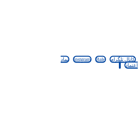
کانال تلگرام
Bale
instgram
نماد
اعتماد
کپی رایت © 2026