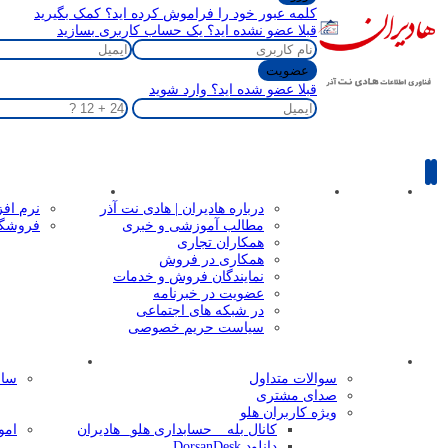
کلمه عبور خود را فراموش کرده اید؟ کمک بگیرید
قبلا عضو نشده اید؟ یک حساب کاربری بسازید
قبلا عضو شده اید؟ وارد شوید
صفحه اصلی
با هادیران
خدمات و تعرفه ها
درباره هادیران | هادی نت آذر
نرم افز
مطالب آموزشی و خبری
فروشگاه
همکاران تجاری
همکاری در فروش
نمایندگان فروش و خدمات
عضویت در خبرنامه
در شبکه های اجتماعی
سیاست حریم خصوصی
پشتیبانی
سامانه امور 
سوالات متداول
ساما
صدای مشتری
ویژه کاربران هلو
کانال بله _ حسابداری هلو_ هادیران
امور ک
دانلود DorsanDesk