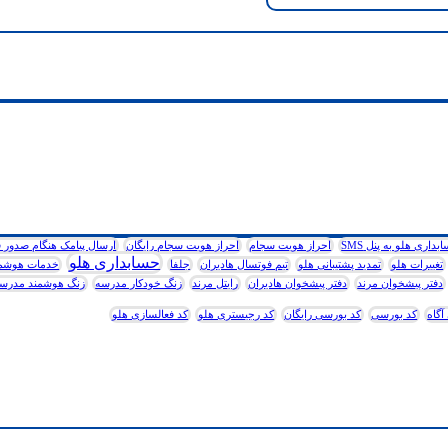
داری هلو به پنل SMS
احراز هویت سجام
احراز هویت سجام رایگان
ارسال پیامک هنگام صدور ف
حسابداری هلو
تغییرات هلو
تمدید پشتیبانی هلو
تیم فوتسال هادیران
جلفا
خدمات هوشمن
دفتر پیشخوان مرند
دفتر پیشخوان هادیران
رایتل مرند
زنگ خودکار مدرسه
زنگ هوشمند مدرس
آگاه
کد بورسی
کد بورسی رایگان
کد رجیستری هلو
کد فعالسازی هلو