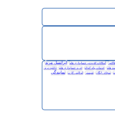
ایرانسل مرند
اکتور
امکانات افزودنی حسابداری هلو
د هلو
خدمات پیام کوتاه
خرید حسابداری هلو
دانلود-نرم-
نمایندگی
ه
سجام رایگان
شبستر
لویالیتی کارت