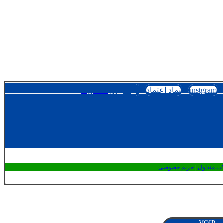
instgram
نماد اعتماد
ورود/ عضویت
ات متداول
|
حریم خصوصی
VOI