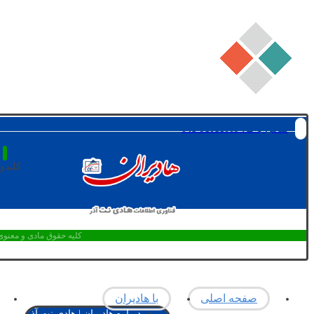
تماس با ما: 91011009-041
کلیدوا
کلیه حقوق مادی و معنوی
صفحه اصلی
با هادیران
درباره هادیران | هادی نت آذر