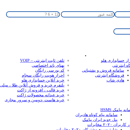
راهکارهای ویژه
ار حسابداری هلو
تلفن ثابت اینترنتی – VOIP
 اینترنتی
پهنای باند اختصاصی
سامانه فروش و پشتیبانی
کد بورسی رایگان
فروشگاه اینترنتی
احراز هویت رایگان سجام
هادی شاپ
خرید آنلاین حسابداری هلو
پلتفرم خرید و فروش آنلاین طلا ، میلی
خرید قالب ، افزونه از ژاکت
خرید عیدانه محصولات ژاکت
خرید هاست -دومین و سرور مجازی
مشتریان
نه پیامک HSMS
سامانه پیام کوتاه هادیران
پنل جدید ایران پیامک
اربران ۲۰۲۰ مخابرات
شارژ سریع مشترکان ۲۰۲۰ مخابرات