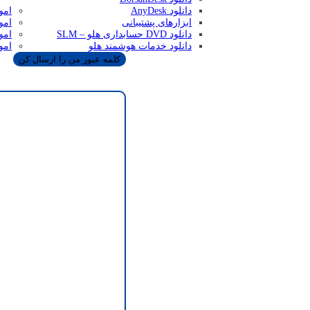
دانلود AnyDesk
امو
ابزارهای پشتیبانی
امو
دانلود DVD حسابداری هلو – SLM
امو
دانلود خدمات هوشمند هلو
امو
سیستم همکاری در فروش