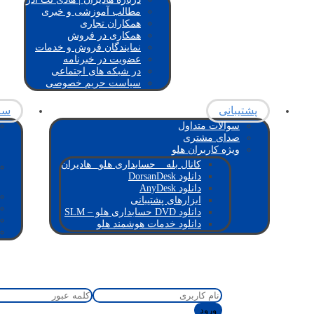
مطالب آموزشی و خبری
همکاران تجاری
همکاری در فروش
نمایندگان فروش و خدمات
عضویت در خبرنامه
در شبکه های اجتماعی
سیاست حریم خصوصی
پشتیبانی
سام
سوالات متداول
صدای مشتری
ویژه کاربران هلو
کانال بله _ حسابداری هلو_ هادیران
دانلود DorsanDesk
دانلود AnyDesk
ابزارهای پشتیبانی
دانلود DVD حسابداری هلو – SLM
دانلود خدمات هوشمند هلو