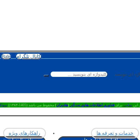
کانال تلگرام
Bale
ژه ای بنویسید ...
 این
سایت
برای
فناوري اطلاعات هادی نت آذر
(
هادیران
)
محفوظ می باشد (1405-۱۳۸۳)|
سوال
خدمات و تعرفه ها
راهکارهای ویژه
نرم افزار حسابداری هلو
تلفن ثابت اینترنتی – P