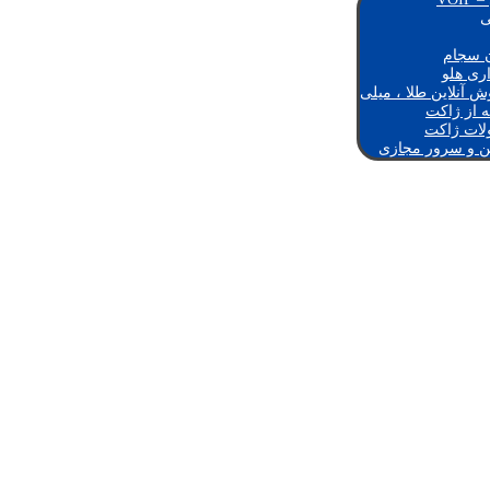
ی
ن سجام
اری هلو
ش آنلاین طلا ، میلی
ه از ژاکت
لات ژاکت
ن و سرور مجازی