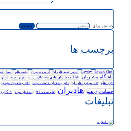
جستجو برای:
برچسب ها
Loyalty Club
Loyalty
آدرس جدید هادیران
آدرس هادیران
آپدیت هلو
اتصال حساب
باشگاه مشتریان
باشگاه مشتریان هادی نت
بلک لیست
بورس مرند
تبریز
افزار-هلو
دفتر مرکزی هادیران
دفتر پیشخوان خدمات دولت
دفتر پیشخوان مجیدی
هادیران
حسابداری هلو
هلو نسخه 9.6
پیشخوان مرند
کارگزاری 
تبلیغات