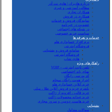
درباره هادیران | هادی نت آذر
مطالب آموزشی و خبری
همکاران تجاری
همکاری در فروش
نمایندگان فروش و خدمات
عضویت در خبرنامه
در شبکه های اجتماعی
سیاست حریم خصوصی
خدمات و تعرفه ها
نرم افزار حسابداری هلو
فروشگاه اینترنتی
سامانه فروش و پشتیبانی
فروشگاه اینترنتی
هادی شاپ
راهکارهای ویژه
تلفن ثابت اینترنتی – VOIP
پهنای باند اختصاصی
کد بورسی رایگان
احراز هویت رایگان سجام
خرید آنلاین حسابداری هلو
پلتفرم خرید و فروش آنلاین طلا ، میلی
خرید قالب ، افزونه از ژاکت
خرید عیدانه محصولات ژاکت
خرید هاست -دومین و سرور مجازی
پشتیبانی
سوالات متداول