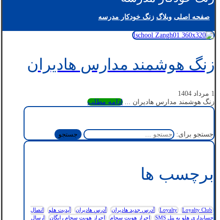
صفحه اصلی
وبلاگ
زنگ خودکار مدرسه
زنگ هوشمند مدارس هادیران
1 مرداد 1404
زنگ هوشمند مدارس هادیران ...
ادامه مطلب
جستجو برای:
برچسب ها
Loyalty Club
Loyalty
آدرس جدید هادیران
آدرس هادیران
آپدیت هلو
اتصال
حسابداری هلو به پنل SMS
احراز هویت سجام
احراز هویت سجام رایگان
ارسال