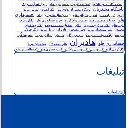
ایرانسل مرند
پیامک هنگام صدور فاکتور
امکانات افزودنی حسابداری هلو
باشگاه مشتریان
باشگاه مشتریان هادی نت
بلک لیست
بورس مرند
حسابداری
تبریز
تغییرات هلو
تمدید پشتیبانی هلو
تیم فوتسال هادیران
جلفا
هلو
خدمات هوشمند هلو
خدمات پیام کوتاه
خرید حسابداری هلو
دانلود-نرم-
افزار-هلو
دفتر مرکزی هادیران
دفتر پیشخوان خدمات دولت
دفتر پیشخوان
مجیدی
دفتر پیشخوان مرند
دفتر پیشخوان هادیران
رایتل مرند
زنگ خودکار
نمایندگی
مدرسه
زنگ هوشمند مدرسه
سجام رایگان
شبستر
لویالیتی کارت
هادیران
حسابداری هلو
هلو نسخه 9.6
پیشخوان مرند
کارگزاری آگاه
کد بورسی
کد بورسی رایگان
کد رجیستری هلو
کد فعالسازی هلو
تبلیغات