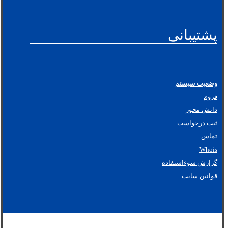
امروز با ما تماس بگیرید و ما به شما در شروع کار کمک می
کنیم. اکثر مردم با یک صفحه درباره آنها شروع میکنند که آنها را
به بازدیدکنندگان بالقوه سایت معرفی میکند.
پشتیبانی
وضعیت سیستم
فروم
دانش محور
ثبت درخواست
تماس
Whois
گزارش سوءاستفاده
قوانین سایت