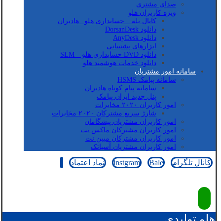
صدای مشتری
ویژه کاربران هلو
کانال بله _ حسابداری هلو_ هادیران
دانلود DorsanDesk
دانلود AnyDesk
ابزارهای پشتیبانی
دانلود DVD حسابداری هلو – SLM
دانلود خدمات هوشمند هلو
سامانه امور مشتریان
سامانه پیامک HSMS
سامانه پیام کوتاه هادیران
پنل جدید ایران پیامک
امور کاربران ۲۰۲۰ مخابرات
شارژ سریع مشترکان ۲۰۲۰ مخابرات
امور کاربران مشتریان پیشگامان
امور کاربران مشترکان ماکس نت
امور کاربران مشترکان مبین نت
امور کاربران مشتریان آسیاتک
کانال تلگرام
Bale
instgram
نماد اعتماد
کپی رایت © 2026
هلو تولیدی