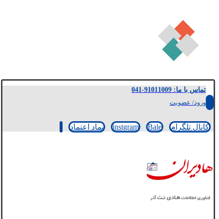
تماس با ما: 91011009-041
ورود/ عضویت
کانال تلگرام
Bale
instgram
نماد اعتماد