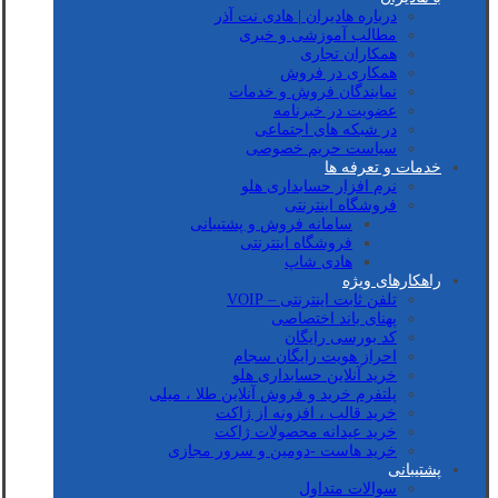
درباره هادیران | هادی نت آذر
مطالب آموزشی و خبری
همکاران تجاری
همکاری در فروش
نمایندگان فروش و خدمات
عضویت در خبرنامه
در شبکه های اجتماعی
سیاست حریم خصوصی
خدمات و تعرفه ها
نرم افزار حسابداری هلو
فروشگاه اینترنتی
سامانه فروش و پشتیبانی
فروشگاه اینترنتی
هادی شاپ
راهکارهای ویژه
تلفن ثابت اینترنتی – VOIP
پهنای باند اختصاصی
کد بورسی رایگان
احراز هویت رایگان سجام
خرید آنلاین حسابداری هلو
پلتفرم خرید و فروش آنلاین طلا ، میلی
خرید قالب ، افزونه از ژاکت
خرید عیدانه محصولات ژاکت
خرید هاست -دومین و سرور مجازی
پشتیبانی
سوالات متداول