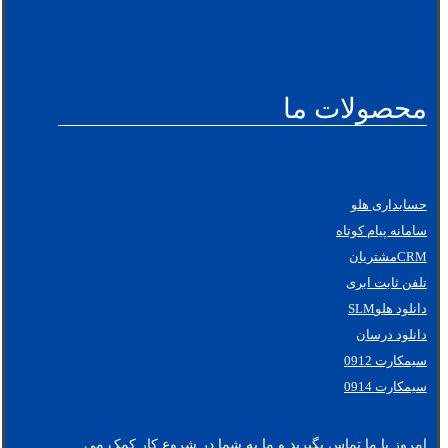
محصولات ما
حسابداری هلو
سامانه پیام کوتاه
CRMمشتریان
تلفن ثابت ابری
دانلود هلوSLM
دانلود درسان
سیمکارت 0912
سیمکارت 0914
امروز با ما تماس بگیرید و ما به شما در شروع کار کمک می