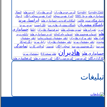
Loyalty Club
Loyalty
آدرس جدید هادیران
آدرس هادیران
آپدیت هلو
اتصال
حسابداری هلو به پنل SMS
احراز هویت سجام
احراز هویت سجام رایگان
ارسال
ایرانسل مرند
پیامک هنگام صدور فاکتور
امکانات افزودنی حسابداری هلو
باشگاه مشتریان
باشگاه مشتریان هادی نت
بلک لیست
بورس مرند
حسابداری
تبریز
تغییرات هلو
تمدید پشتیبانی هلو
تیم فوتسال هادیران
جلفا
هلو
خدمات هوشمند هلو
خدمات پیام کوتاه
خرید حسابداری هلو
دانلود-نرم-
افزار-هلو
دفتر مرکزی هادیران
دفتر پیشخوان خدمات دولت
دفتر پیشخوان
مجیدی
دفتر پیشخوان مرند
دفتر پیشخوان هادیران
رایتل مرند
زنگ خودکار
نمایندگی
مدرسه
زنگ هوشمند مدرسه
سجام رایگان
شبستر
لویالیتی کارت
هادیران
حسابداری هلو
هلو نسخه 9.6
پیشخوان مرند
کارگزاری آگاه
کد بورسی
کد بورسی رایگان
کد رجیستری هلو
کد فعالسازی هلو
تبلیغات