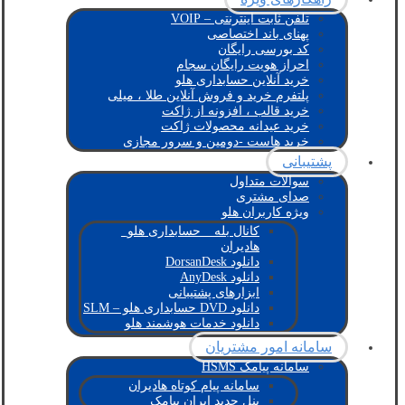
تلفن ثابت اینترنتی – VOIP
پهنای باند اختصاصی
کد بورسی رایگان
احراز هویت رایگان سجام
خرید آنلاین حسابداری هلو
پلتفرم خرید و فروش آنلاین طلا ، میلی
خرید قالب ، افزونه از ژاکت
خرید عیدانه محصولات ژاکت
خرید هاست -دومین و سرور مجازی
پشتیبانی
سوالات متداول
صدای مشتری
ویژه کاربران هلو
کانال بله _ حسابداری هلو_
هادیران
دانلود DorsanDesk
دانلود AnyDesk
ابزارهای پشتیبانی
دانلود DVD حسابداری هلو – SLM
دانلود خدمات هوشمند هلو
سامانه امور مشتریان
سامانه پیامک HSMS
سامانه پیام کوتاه هادیران
پنل جدید ایران پیامک