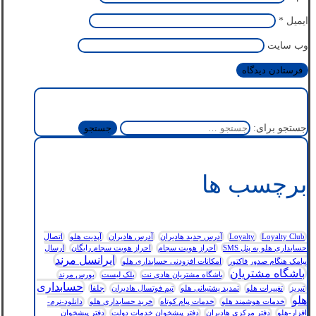
ایمیل
*
وب‌ سایت
جستجو برای:
برچسب ها
Loyalty Club
Loyalty
آدرس جدید هادیران
آدرس هادیران
آپدیت هلو
اتصال
حسابداری هلو به پنل SMS
احراز هویت سجام
احراز هویت سجام رایگان
ارسال
ایرانسل مرند
پیامک هنگام صدور فاکتور
امکانات افزودنی حسابداری هلو
باشگاه مشتریان
باشگاه مشتریان هادی نت
بلک لیست
بورس مرند
حسابداری
تبریز
تغییرات هلو
تمدید پشتیبانی هلو
تیم فوتسال هادیران
جلفا
هلو
خدمات هوشمند هلو
خدمات پیام کوتاه
خرید حسابداری هلو
دانلود-نرم-
افزار-هلو
دفتر مرکزی هادیران
دفتر پیشخوان خدمات دولت
دفتر پیشخوان