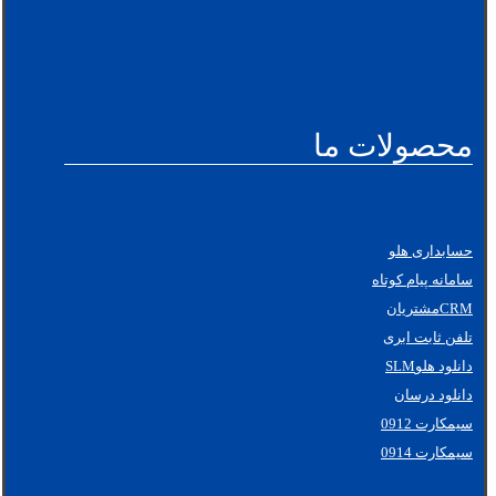
محصولات ما
حسابداری هلو
سامانه پیام کوتاه
CRMمشتریان
تلفن ثابت ابری
دانلود هلوSLM
دانلود درسان
سیمکارت 0912
سیمکارت 0914