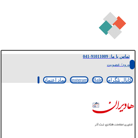
تماس با ما: 91011009-041
ورود/ عضویت
کانال تلگرام
Bale
instgram
نماد اعتماد