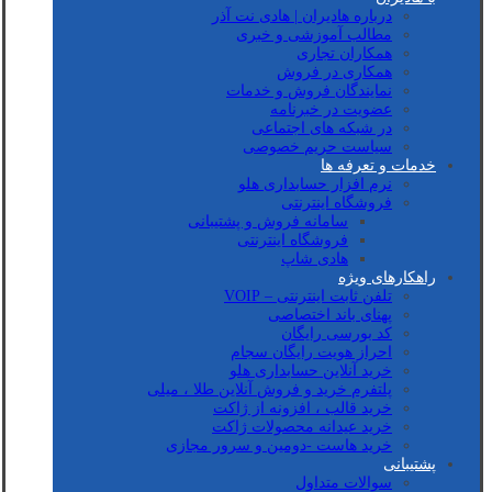
درباره هادیران | هادی نت آذر
مطالب آموزشی و خبری
همکاران تجاری
همکاری در فروش
نمایندگان فروش و خدمات
عضویت در خبرنامه
در شبکه های اجتماعی
سیاست حریم خصوصی
خدمات و تعرفه ها
نرم افزار حسابداری هلو
فروشگاه اینترنتی
سامانه فروش و پشتیبانی
فروشگاه اینترنتی
هادی شاپ
راهکارهای ویژه
تلفن ثابت اینترنتی – VOIP
پهنای باند اختصاصی
کد بورسی رایگان
احراز هویت رایگان سجام
خرید آنلاین حسابداری هلو
پلتفرم خرید و فروش آنلاین طلا ، میلی
خرید قالب ، افزونه از ژاکت
خرید عیدانه محصولات ژاکت
خرید هاست -دومین و سرور مجازی
پشتیبانی
سوالات متداول