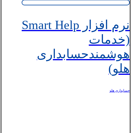
نرم افزار Smart Help
(خدمات
هوشمندحسابداری
هلو)
حسابداری هلو