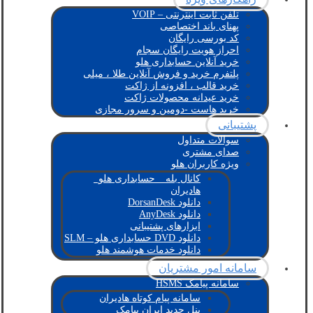
تلفن ثابت اینترنتی – VOIP
پهنای باند اختصاصی
کد بورسی رایگان
احراز هویت رایگان سجام
خرید آنلاین حسابداری هلو
پلتفرم خرید و فروش آنلاین طلا ، میلی
خرید قالب ، افزونه از ژاکت
خرید عیدانه محصولات ژاکت
خرید هاست -دومین و سرور مجازی
پشتیبانی
سوالات متداول
صدای مشتری
ویژه کاربران هلو
کانال بله _ حسابداری هلو_
هادیران
دانلود DorsanDesk
دانلود AnyDesk
ابزارهای پشتیبانی
دانلود DVD حسابداری هلو – SLM
دانلود خدمات هوشمند هلو
سامانه امور مشتریان
سامانه پیامک HSMS
سامانه پیام کوتاه هادیران
پنل جدید ایران پیامک