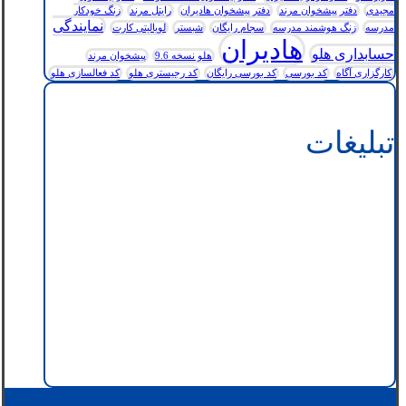
مجیدی
دفتر پیشخوان مرند
دفتر پیشخوان هادیران
رایتل مرند
زنگ خودکار
نمایندگی
مدرسه
زنگ هوشمند مدرسه
سجام رایگان
شبستر
لویالیتی کارت
هادیران
حسابداری هلو
هلو نسخه 9.6
پیشخوان مرند
کارگزاری آگاه
کد بورسی
کد بورسی رایگان
کد رجیستری هلو
کد فعالسازی هلو
تبلیغات