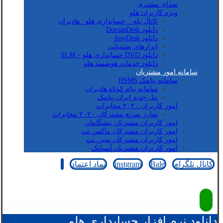
صدای مشتری
ویژه کاربران هلو
کانال بله _ حسابداری هلو_ هادیران
دانلود DorsanDesk
دانلود AnyDesk
ابزارهای پشتیبانی
دانلود DVD حسابداری هلو – SLM
دانلود خدمات هوشمند هلو
سامانه امور مشتریان
سامانه پیامک HSMS
سامانه پیام کوتاه هادیران
پنل جدید ایران پیامک
امور کاربران ۲۰۲۰ مخابرات
شارژ سریع مشترکان ۲۰۲۰ مخابرات
امور کاربران مشتریان پیشگامان
امور کاربران مشترکان ماکس نت
امور کاربران مشترکان مبین نت
امور کاربران مشتریان آسیاتک
کانال تلگرام
Bale
instgram
نماد اعتماد
کپی رایت © 2026
دانلود نرم افزار حسابداری هلو