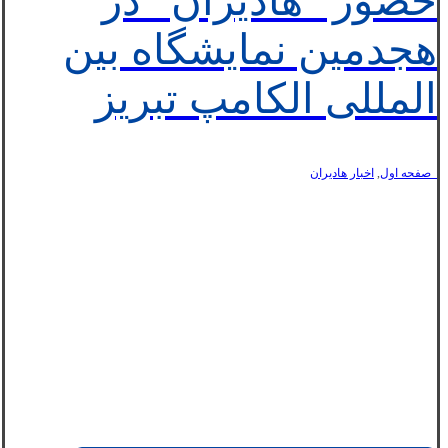
حضور “هادیران” در
هجدمین نمایشگاه بین
المللی الکامپ تبریز
_صفحه اول
,
اخبار هاديران