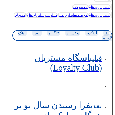
حسابداری هلو
محصولات
حسابداری هلو
خرید حسابداری هلو
دانلود-نرم-افزار-هلو
هادیران
X
لینکدین
واتس اپ
تلگرام
ایمیل
لینک
کوتاه
باشگاه مشتریان
قبلی
(Loyalty Club)
فرا رسیدن سال نو بر
بعدی