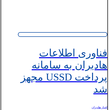
فناوری اطلاعات
هادیران به سامانه
پرداخت USSD مجهز
شد
اخبار هاديران