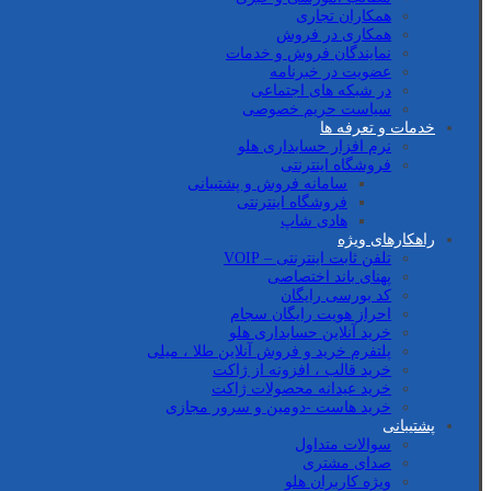
همکاران تجاری
همکاری در فروش
نمایندگان فروش و خدمات
عضویت در خبرنامه
در شبکه های اجتماعی
سیاست حریم خصوصی
خدمات و تعرفه ها
نرم افزار حسابداری هلو
فروشگاه اینترنتی
سامانه فروش و پشتیبانی
فروشگاه اینترنتی
هادی شاپ
راهکارهای ویژه
تلفن ثابت اینترنتی – VOIP
پهنای باند اختصاصی
کد بورسی رایگان
احراز هویت رایگان سجام
خرید آنلاین حسابداری هلو
پلتفرم خرید و فروش آنلاین طلا ، میلی
خرید قالب ، افزونه از ژاکت
خرید عیدانه محصولات ژاکت
خرید هاست -دومین و سرور مجازی
پشتیبانی
سوالات متداول
صدای مشتری
ویژه کاربران هلو