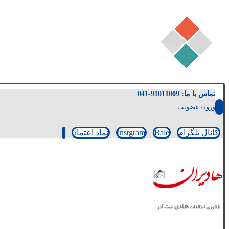
تماس با ما: 91011009-041
ورود/ عضویت
کانال تلگرام
Bale
instgram
نماد اعتماد