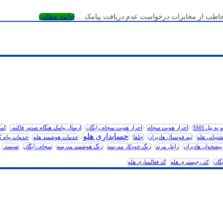
ادامه مطلب
 پنل SMS
احراز هویت سجام
احراز هویت سجام رایگان
ارسال پیامک هنگام صدور فاکتور
امک
حسابداری هلو
شتیبانی هلو
تیم فوتسال هادیران
جلفا
خدمات هوشمند هلو
خدمات پیام ک
پیشخوان هادیران
رایتل مرند
زنگ خودکار مدرسه
زنگ هوشمند مدرسه
سجام رایگان
شبستر
گان
کد رجیستری هلو
کد فعالسازی هلو