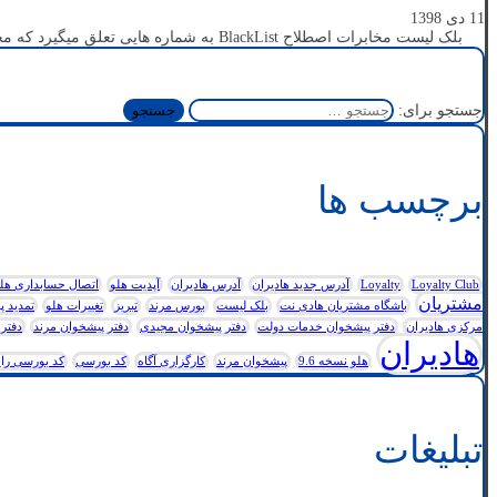
11 دی 1398
بلک لیست مخابرات اصطلاح BlackList به شماره هایی تعلق میگیرد که مخاطب از مخابرات درخواست عدم دریافت پیامک ...
جستجو برای:
برچسب ها
Loyalty Club
Loyalty
آدرس جدید هادیران
آدرس هادیران
آپدیت هلو
اتصال حسابداری هلو به
مشتریان
باشگاه مشتریان هادی نت
بلک لیست
بورس مرند
تبریز
تغییرات هلو
تمدید پ
مرکزی هادیران
دفتر پیشخوان خدمات دولت
دفتر پیشخوان مجیدی
دفتر پیشخوان مرند
دفتر 
هادیران
هلو نسخه 9.6
پیشخوان مرند
کارگزاری آگاه
کد بورسی
کد بورسی رای
تبلیغات