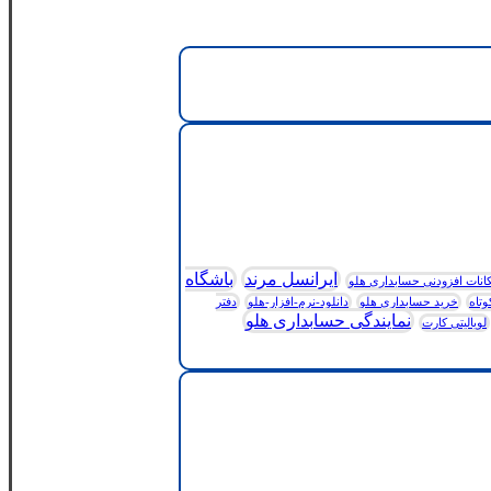
ایرانسل مرند
باشگاه
انات افزودنی حسابداری هلو
وتاه
خرید حسابداری هلو
دانلود-نرم-افزار-هلو
دفتر
نمایندگی حسابداری هلو
لویالیتی کارت