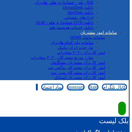
کانال بله _ حسابداری هلو_ هادیران
دانلود DorsanDesk
دانلود AnyDesk
ابزارهای پشتیبانی
دانلود DVD حسابداری هلو – SLM
دانلود خدمات هوشمند هلو
سامانه امور مشتریان
سامانه پیامک HSMS
سامانه پیام کوتاه هادیران
پنل جدید ایران پیامک
امور کاربران ۲۰۲۰ مخابرات
شارژ سریع مشترکان ۲۰۲۰ مخابرات
امور کاربران مشتریان پیشگامان
امور کاربران مشترکان ماکس نت
امور کاربران مشترکان مبین نت
امور کاربران مشتریان آسیاتک
کانال تلگرام
Bale
instgram
نماد اعتماد
کپی رایت © 2026
بلک لیست