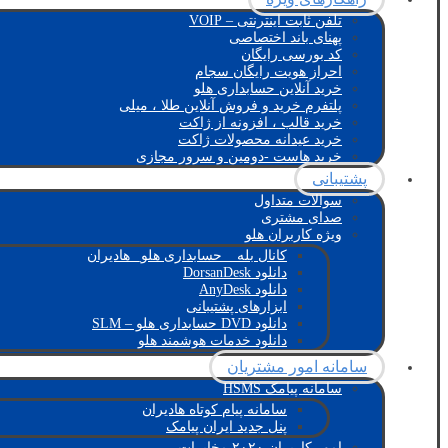
تلفن ثابت اینترنتی – VOIP
پهنای باند اختصاصی
کد بورسی رایگان
احراز هویت رایگان سجام
خرید آنلاین حسابداری هلو
پلتفرم خرید و فروش آنلاین طلا ، میلی
خرید قالب ، افزونه از ژاکت
خرید عیدانه محصولات ژاکت
خرید هاست -دومین و سرور مجازی
پشتیبانی
سوالات متداول
صدای مشتری
ویژه کاربران هلو
کانال بله _ حسابداری هلو_ هادیران
دانلود DorsanDesk
دانلود AnyDesk
ابزارهای پشتیبانی
دانلود DVD حسابداری هلو – SLM
دانلود خدمات هوشمند هلو
سامانه امور مشتریان
سامانه پیامک HSMS
سامانه پیام کوتاه هادیران
پنل جدید ایران پیامک
امور کاربران ۲۰۲۰ مخابرات