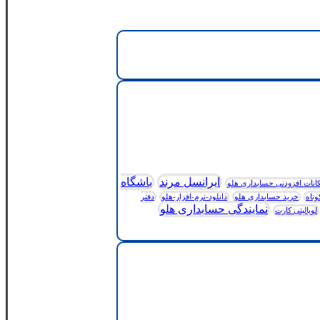
ایرانسل مرند
باشگاه
انات افزودنی حسابداری هلو
وتاه
خرید حسابداری هلو
دانلود-نرم-افزار-هلو
دفتر
نمایندگی حسابداری هلو
لویالیتی کارت