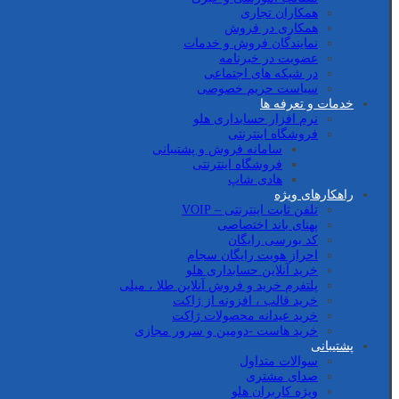
همکاران تجاری
همکاری در فروش
نمایندگان فروش و خدمات
عضویت در خبرنامه
در شبکه های اجتماعی
سیاست حریم خصوصی
خدمات و تعرفه ها
نرم افزار حسابداری هلو
فروشگاه اینترنتی
سامانه فروش و پشتیبانی
فروشگاه اینترنتی
هادی شاپ
راهکارهای ویژه
تلفن ثابت اینترنتی – VOIP
پهنای باند اختصاصی
کد بورسی رایگان
احراز هویت رایگان سجام
خرید آنلاین حسابداری هلو
پلتفرم خرید و فروش آنلاین طلا ، میلی
خرید قالب ، افزونه از ژاکت
خرید عیدانه محصولات ژاکت
خرید هاست -دومین و سرور مجازی
پشتیبانی
سوالات متداول
صدای مشتری
ویژه کاربران هلو