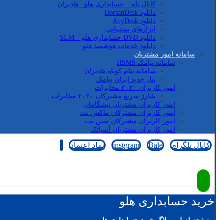
کانال بله _ حسابداری هلو_ هادیران
دانلود DorsanDesk
دانلود AnyDesk
ابزارهای پشتیبانی
دانلود DVD حسابداری هلو – SLM
دانلود خدمات هوشمند هلو
سامانه امور مشتریان
سامانه پیامک HSMS
سامانه پیام کوتاه هادیران
پنل جدید ایران پیامک
امور کاربران ۲۰۲۰ مخابرات
شارژ سریع مشترکان ۲۰۲۰ مخابرات
امور کاربران مشتریان پیشگامان
امور کاربران مشترکان ماکس نت
امور کاربران مشترکان مبین نت
امور کاربران مشتریان آسیاتک
کانال تلگرام
Bale
instgram
نماد اعتماد
کپی رایت © 2026
خرید حسابداری هلو