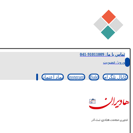
تماس با ما: 91011009-041
ورود/ عضویت
کانال تلگرام
Bale
instgram
نماد اعتماد