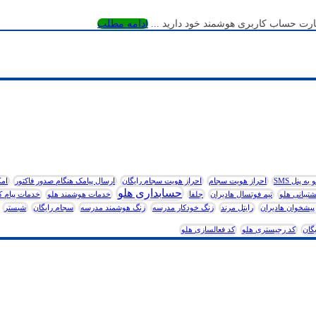
ارت حساب کاربری هوشمند خود دارید ...
ادامه مطلب
 پنل SMS
احراز هویت سجام
احراز هویت سجام رایگان
ارسال پیامک هنگام صدور فاکتور
امک
حسابداری هلو
شتیبانی هلو
تیم فوتسال هادیران
جلفا
خدمات هوشمند هلو
خدمات پیام ک
پیشخوان هادیران
رایتل مرند
زنگ خودکار مدرسه
زنگ هوشمند مدرسه
سجام رایگان
شبستر
گان
کد رجیستری هلو
کد فعالسازی هلو