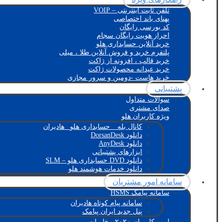
تلفن ثابت اینترنتی – VOIP
پهنای باند اختصاصی
کد بورسی رایگان
احراز هویت رایگان سجام
خرید آنلاین حسابداری هلو
پلتفرم خرید و فروش آنلاین طلا ، میلی
خرید قالب ، افزونه از ژاکت
خرید عیدانه محصولات ژاکت
خرید هاست -دومین و سرور مجازی
پشتیبانی
سوالات متداول
صدای مشتری
ویژه کاربران هلو
کانال بله _ حسابداری هلو_ هادیران
دانلود DorsanDesk
دانلود AnyDesk
ابزارهای پشتیبانی
دانلود DVD حسابداری هلو – SLM
دانلود خدمات هوشمند هلو
سامانه امور مشتریان
سامانه پیامک HSMS
سامانه پیام کوتاه هادیران
پنل جدید ایران پیامک
امور کاربران ۲۰۲۰ مخابرات