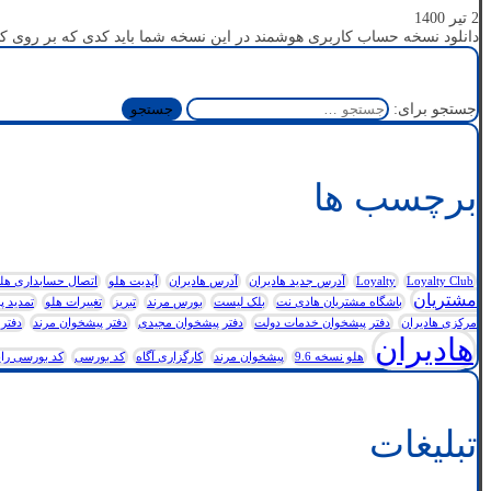
2 تیر 1400
دانلود نسخه حساب کاربری هوشمند در این نسخه شما باید کدی که بر روی ک
جستجو برای:
برچسب ها
Loyalty Club
Loyalty
آدرس جدید هادیران
آدرس هادیران
آپدیت هلو
اتصال حسابداری هلو به
مشتریان
باشگاه مشتریان هادی نت
بلک لیست
بورس مرند
تبریز
تغییرات هلو
تمدید پ
مرکزی هادیران
دفتر پیشخوان خدمات دولت
دفتر پیشخوان مجیدی
دفتر پیشخوان مرند
دفتر 
هادیران
هلو نسخه 9.6
پیشخوان مرند
کارگزاری آگاه
کد بورسی
کد بورسی رای
تبلیغات