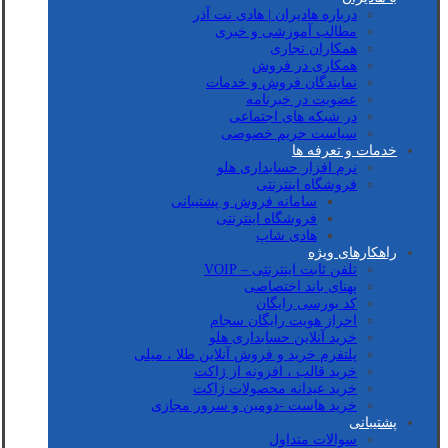
درباره هادیران | هادی نت آذر
مطالب آموزشی و خبری
همکاران تجاری
همکاری در فروش
نمایندگان فروش و خدمات
عضویت در خبرنامه
در شبکه های اجتماعی
سیاست حریم خصوصی
خدمات و تعرفه ها
نرم افزار حسابداری هلو
فروشگاه اینترنتی
سامانه فروش و پشتیبانی
فروشگاه اینترنتی
هادی شاپ
راهکارهای ویژه
تلفن ثابت اینترنتی – VOIP
پهنای باند اختصاصی
کد بورسی رایگان
احراز هویت رایگان سجام
خرید آنلاین حسابداری هلو
پلتفرم خرید و فروش آنلاین طلا ، میلی
خرید قالب ، افزونه از ژاکت
خرید عیدانه محصولات ژاکت
خرید هاست -دومین و سرور مجازی
پشتیبانی
سوالات متداول