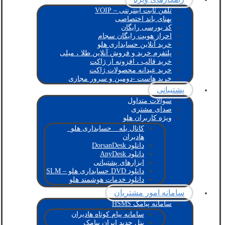
تلفن ثابت اینترنتی – VOIP
پهنای باند اختصاصی
کد بورسی رایگان
احراز هویت رایگان سجام
خرید آنلاین حسابداری هلو
پلتفرم خرید و فروش آنلاین طلا ، میلی
خرید قالب ، افزونه از ژاکت
خرید عیدانه محصولات ژاکت
خرید هاست -دومین و سرور مجازی
پشتیبانی
سوالات متداول
صدای مشتری
ویژه کاربران هلو
کانال بله _ حسابداری هلو_
هادیران
دانلود DorsanDesk
دانلود AnyDesk
ابزارهای پشتیبانی
دانلود DVD حسابداری هلو – SLM
دانلود خدمات هوشمند هلو
سامانه امور مشتریان
سامانه پیامک HSMS
سامانه پیام کوتاه هادیران
پنل جدید ایران پیامک