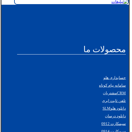
محصولات ما
حسابداری هلو
سامانه پیام کوتاه
CRMمشتریان
تلفن ثابت ابری
دانلود هلوSLM
دانلود درسان
سیمکارت 0912
سیمکارت 0914