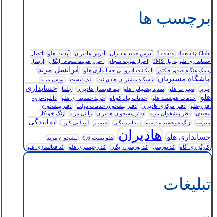
برچسب ها
Loyalty Club
Loyalty
آدرس جدید هادیران
آدرس هادیران
آپدیت هلو
اتصال
حسابداری هلو به پنل SMS
احراز هویت سجام
احراز هویت سجام رایگان
ارسال
ایرانسل مرند
پیامک هنگام صدور فاکتور
امکانات افزودنی حسابداری هلو
باشگاه مشتریان
باشگاه مشتریان هادی نت
بلک لیست
بورس مرند
حسابداری
تبریز
تغییرات هلو
تمدید پشتیبانی هلو
تیم فوتسال هادیران
جلفا
هلو
خدمات هوشمند هلو
خدمات پیام کوتاه
خرید حسابداری هلو
دانلود-نرم-
افزار-هلو
دفتر مرکزی هادیران
دفتر پیشخوان خدمات دولت
دفتر پیشخوان
مجیدی
دفتر پیشخوان مرند
دفتر پیشخوان هادیران
رایتل مرند
زنگ خودکار
نمایندگی
مدرسه
زنگ هوشمند مدرسه
سجام رایگان
شبستر
لویالیتی کارت
هادیران
حسابداری هلو
هلو نسخه 9.6
پیشخوان مرند
کارگزاری آگاه
کد بورسی
کد بورسی رایگان
کد رجیستری هلو
کد فعالسازی هلو
تبلیغات