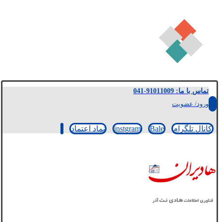
تماس با ما: 91011009-041
ورود/ عضویت
کانال تلگرام
Bale
instgram
نماد اعتماد