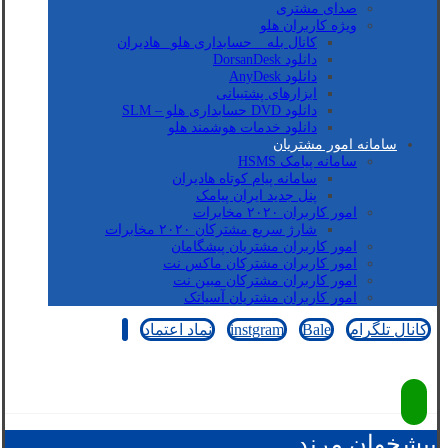
صدای مشتری
ویژه کاربران هلو
کانال بله _ حسابداری هلو_ هادیران
دانلود DorsanDesk
دانلود AnyDesk
ابزارهای پشتیبانی
دانلود DVD حسابداری هلو – SLM
دانلود خدمات هوشمند هلو
سامانه امور مشتریان
سامانه پیامک HSMS
سامانه پیام کوتاه هادیران
پنل جدید ایران پیامک
امور کاربران ۲۰۲۰ مخابرات
شارژ سریع مشترکان ۲۰۲۰ مخابرات
امور کاربران مشتریان پیشگامان
امور کاربران مشترکان ماکس نت
امور کاربران مشترکان مبین نت
امور کاربران مشتریان آسیاتک
کانال تلگرام
Bale
instgram
نماد اعتماد
کپی رایت © 2026
پیشخوان مرند