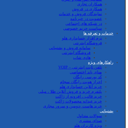
همکاران تجاری
همکاری در فروش
نمایندگان فروش و خدمات
عضویت در خبرنامه
در شبکه های اجتماعی
سیاست حریم خصوصی
خدمات و تعرفه ها
نرم افزار حسابداری هلو
فروشگاه اینترنتی
سامانه فروش و پشتیبانی
فروشگاه اینترنتی
هادی شاپ
راهکارهای ویژه
تلفن ثابت اینترنتی – VOIP
پهنای باند اختصاصی
کد بورسی رایگان
احراز هویت رایگان سجام
خرید آنلاین حسابداری هلو
پلتفرم خرید و فروش آنلاین طلا ، میلی
خرید قالب ، افزونه از ژاکت
خرید عیدانه محصولات ژاکت
خرید هاست -دومین و سرور مجازی
پشتیبانی
سوالات متداول
صدای مشتری
ویژه کاربران هلو