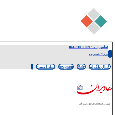
تماس با ما: 91011009-041
ورود/ عضویت
کانال تلگرام
Bale
instgram
نماد اعتماد