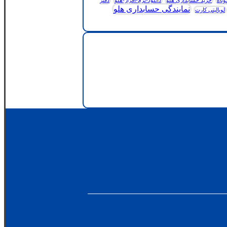
وتاه
خرید حسابداری هلو
دانلود-نرم-افزار-هلو
دفتر
نمایندگی حسابداری هلو
لویالیتی کارت