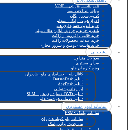
تلفن ثابت اینترنتی – VOIP
پهنای باند اختصاصی
کد بورسی رایگان
احراز هویت رایگان سجام
خرید آنلاین حسابداری هلو
پلتفرم خرید و فروش آنلاین طلا ، میلی
خرید قالب ، افزونه از ژاکت
خرید عیدانه محصولات ژاکت
خرید هاست -دومین و سرور مجازی
پشتیبانی
سوالات متداول
صدای مشتری
ویژه کاربران هلو
کانال بله _ حسابداری هلو_ هادیران
دانلود DorsanDesk
دانلود AnyDesk
ابزارهای پشتیبانی
دانلود DVD حسابداری هلو – SLM
دانلود خدمات هوشمند هلو
سامانه امور مشتریان
سامانه پیامک HSMS
سامانه پیام کوتاه هادیران
پنل جدید ایران پیامک
امور کاربران ۲۰۲۰ مخابرات