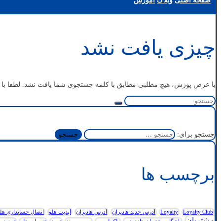
صفحه اصلی
وبلاگ
آموزش
چیزی یافت نشد
با عرض پوزش، هیچ مطلبی مطابق با کلمه جستجوی شما یافت نشد. لطفا با کل
جستجو برای:
برچسب ها
Loyalty Club
Loyalty
آدرس جدید هادیران
آدرس هادیران
آپدیت هلو
اتصال حسابداری هلو به
مشتریان