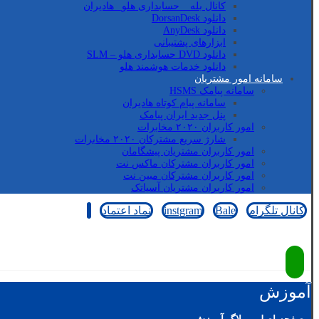
کانال بله _ حسابداری هلو_ هادیران
دانلود DorsanDesk
دانلود AnyDesk
ابزارهای پشتیبانی
دانلود DVD حسابداری هلو – SLM
دانلود خدمات هوشمند هلو
سامانه امور مشتریان
سامانه پیامک HSMS
سامانه پیام کوتاه هادیران
پنل جدید ایران پیامک
امور کاربران ۲۰۲۰ مخابرات
شارژ سریع مشترکان ۲۰۲۰ مخابرات
امور کاربران مشتریان پیشگامان
امور کاربران مشترکان ماکس نت
امور کاربران مشترکان مبین نت
امور کاربران مشتریان آسیاتک
کانال تلگرام
Bale
instgram
نماد اعتماد
کپی رایت © 2026
آموزش