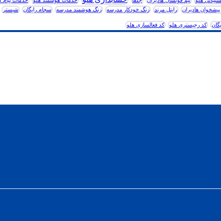
شتیبانی هلو
تیم فوتسال هادیران
جلفا
خدمات هوشمند هلو
خدمات پیام ک
پیشخوان هادیران
رایتل مرند
زنگ خودکار مدرسه
زنگ هوشمند مدرسه
سجام رایگان
شبستر
گان
کد رجیستری هلو
کد فعالسازی هلو