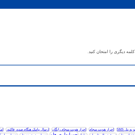
مه دیگری را امتحان کنید.
 پنل SMS
احراز هویت سجام
احراز هویت سجام رایگان
ارسال پیامک هنگام صدور فاکتور
امک
حسابداری هلو