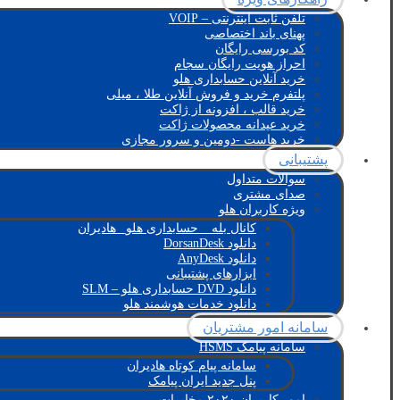
تلفن ثابت اینترنتی – VOIP
پهنای باند اختصاصی
کد بورسی رایگان
احراز هویت رایگان سجام
خرید آنلاین حسابداری هلو
پلتفرم خرید و فروش آنلاین طلا ، میلی
خرید قالب ، افزونه از ژاکت
خرید عیدانه محصولات ژاکت
خرید هاست -دومین و سرور مجازی
پشتیبانی
سوالات متداول
صدای مشتری
ویژه کاربران هلو
کانال بله _ حسابداری هلو_ هادیران
دانلود DorsanDesk
دانلود AnyDesk
ابزارهای پشتیبانی
دانلود DVD حسابداری هلو – SLM
دانلود خدمات هوشمند هلو
سامانه امور مشتریان
سامانه پیامک HSMS
سامانه پیام کوتاه هادیران
پنل جدید ایران پیامک
امور کاربران ۲۰۲۰ مخابرات