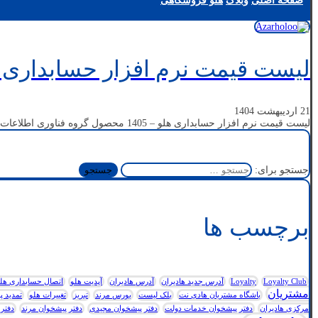
صفحه اصلی
وبلاگ
هلو فروشگاهی
لیست قیمت نرم افزار حسابداری هلو 
21 اردیبهشت 1404
لیست قیمت نرم افزار حسابداری هلو – 1405 محصول گروه فناوری اطلاعات هلو (طرفه نگار) فروشگاهی – شرکتی – تولیدی ...
جستجو برای:
برچسب ها
Loyalty Club
Loyalty
آدرس جدید هادیران
آدرس هادیران
آپدیت هلو
اتصال حسابداری هلو به
مشتریان
باشگاه مشتریان هادی نت
بلک لیست
بورس مرند
تبریز
تغییرات هلو
تمدید پ
مرکزی هادیران
دفتر پیشخوان خدمات دولت
دفتر پیشخوان مجیدی
دفتر پیشخوان مرند
دفتر 