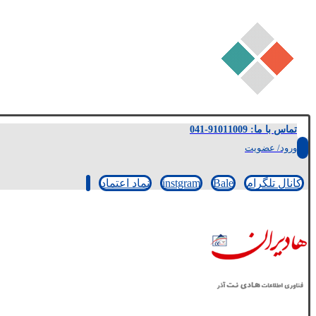
تماس با ما: 91011009-041
ورود/ عضویت
کانال تلگرام
Bale
instgram
نماد اعتماد