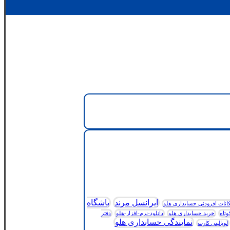
ایرانسل مرند
باشگاه
انات افزودنی حسابداری هلو
وتاه
خرید حسابداری هلو
دانلود-نرم-افزار-هلو
دفتر
نمایندگی حسابداری هلو
لویالیتی کارت