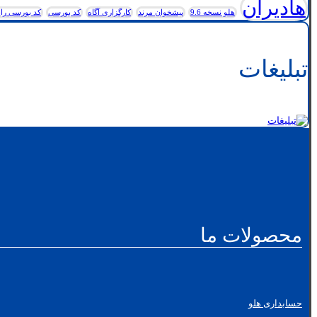
هادیران
هلو نسخه 9.6
پیشخوان مرند
کارگزاری آگاه
کد بورسی
کد بورسی رای
تبلیغات
محصولات ما
حسابداری هلو