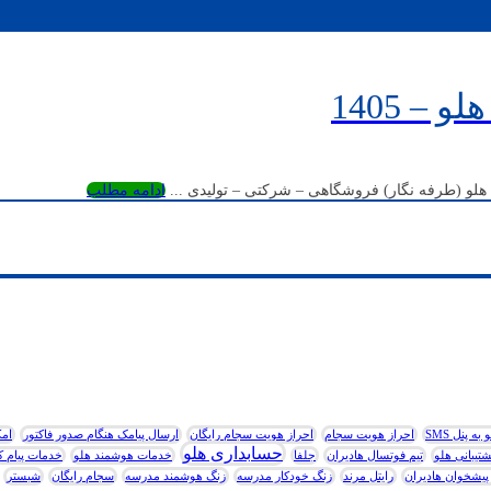
– 1405
ادامه مطلب
 پنل SMS
احراز هویت سجام
احراز هویت سجام رایگان
ارسال پیامک هنگام صدور فاکتور
امک
حسابداری هلو
شتیبانی هلو
تیم فوتسال هادیران
جلفا
خدمات هوشمند هلو
خدمات پیام ک
پیشخوان هادیران
رایتل مرند
زنگ خودکار مدرسه
زنگ هوشمند مدرسه
سجام رایگان
شبستر