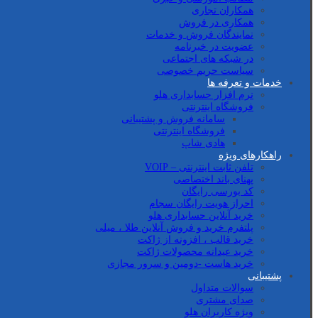
همکاران تجاری
همکاری در فروش
نمایندگان فروش و خدمات
عضویت در خبرنامه
در شبکه های اجتماعی
سیاست حریم خصوصی
خدمات و تعرفه ها
نرم افزار حسابداری هلو
فروشگاه اینترنتی
سامانه فروش و پشتیبانی
فروشگاه اینترنتی
هادی شاپ
راهکارهای ویژه
تلفن ثابت اینترنتی – VOIP
پهنای باند اختصاصی
کد بورسی رایگان
احراز هویت رایگان سجام
خرید آنلاین حسابداری هلو
پلتفرم خرید و فروش آنلاین طلا ، میلی
خرید قالب ، افزونه از ژاکت
خرید عیدانه محصولات ژاکت
خرید هاست -دومین و سرور مجازی
پشتیبانی
سوالات متداول
صدای مشتری
ویژه کاربران هلو