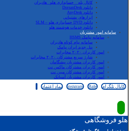
کانال بله _ حسابداری هلو_ هادیران
دانلود DorsanDesk
دانلود AnyDesk
ابزارهای پشتیبانی
دانلود DVD حسابداری هلو – SLM
دانلود خدمات هوشمند هلو
سامانه امور مشتریان
سامانه پیامک HSMS
سامانه پیام کوتاه هادیران
پنل جدید ایران پیامک
امور کاربران ۲۰۲۰ مخابرات
شارژ سریع مشترکان ۲۰۲۰ مخابرات
امور کاربران مشتریان پیشگامان
امور کاربران مشترکان ماکس نت
امور کاربران مشترکان مبین نت
امور کاربران مشتریان آسیاتک
کانال تلگرام
Bale
instgram
نماد اعتماد
کپی رایت © 2026
هلو فروشگاهی